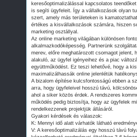
keresőoptimalizálással kapcsolatos teendőket
is segíti ügyfeleit. Így a vállalkozások olyan 
szert, amely más területeken is kamatoztatha
értékes a kisvállalkozások számára, hiszen 
marketing osztállyal.
Az online marketing világában különösen font
alkalmazkodóképesség. Partnerünk szolgálta
merev, előre meghatározott csomagot jelent,
alakuló, az ügyfel igényeihez és a piac válto
együttműködést. Ez teszi lehetővé, hogy a ki
maximalizálhassák online jelenlétük hatékony
A bizalom építése kulcsfontosságú ebben a 
arra, hogy ügyfeleivel hosszú távú, kölcsönöse
ahol a siker közös érdek. A rendszeres kommu
működés pedig biztosítja, hogy az ügyfelek m
rendelkezzenek projektjük állásáról.
Gyakori kérdések és válaszok:
K: Mennyi idő alatt várhatók látható eredmény
V: A keresőoptimalizálás egy hosszú távú fol