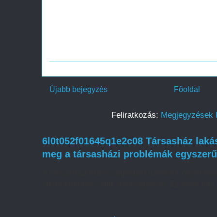
Újabb bejegyzés
Főoldal
Feliratkozás:
Megjegyzések 
6l0t052f01645q1e2c08 Társasház laká
meg a társasházi problémák egyszer
A társasházi közösségekben időnként olyan hely
lakás kiürítése válik szükségessé. Ez lehet jogi