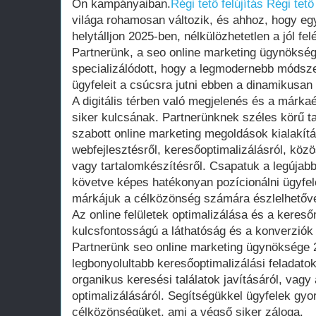
Ön kampányaiban.
Régi tető felújítás
Régi tető 
világa rohamosan változik, és ahhoz, hogy eg
helytálljon 2025-ben, nélkülözhetetlen a jól felé
Partnerünk, a seo online marketing ügynökség
specializálódott, hogy a legmodernebb módsz
ügyfeleit a csúcsra jutni ebben a dinamikusan 
A digitális térben való megjelenés és a márka
siker kulcsának. Partnerünknek széles körű t
szabott online marketing megoldások kialakít
webfejlesztésről, keresőoptimalizálásról, kö
vagy tartalomkészítésről. Csapatuk a legújabb
követve képes hatékonyan pozícionálni ügyfelei
márkájuk a célközönség számára észlelhetővé
Az online felületek optimalizálása és a kereső
kulcsfontosságú a láthatóság és a konverziók
Partnerünk seo online marketing ügynöksége 2
legbonyolultabb keresőoptimalizálási feladatok
organikus keresési találatok javításáról, vagy
optimalizálásáról. Segítségükkel ügyfelek gyo
célközönségüket, ami a végső siker záloga.