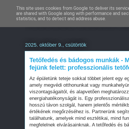
This site uses cookies from Google to deliver its servic
are shared with Google along with performance and secu
Weboldal készítés o
statistics, and to detect and address abuse.
2025. október 9., csütörtök
Tetőfedés és bádogos munkák - 
fejünk felett: professzionális tet
Az épületünk teteje sokkal többet jelent egy e
amely megvédi otthonunkat vagy munkahelyün
viszontagságaitól, és alapvetően meghatározz
energiahatékonyságát is. Egy professzionálisa
hosszú távon szolgál, hanem jelentős mértékb
értékének megőrzéséhez is. Partnerünk segít
találhatunk, amelyek mind esztétikai, mind fu
megfelelnek elvárásainknak. A tetőfedés és b