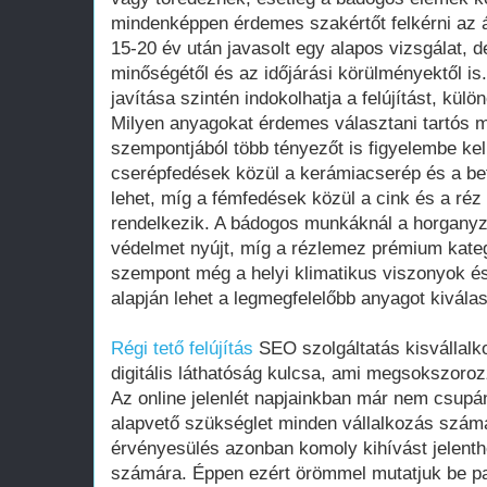
mindenképpen érdemes szakértőt felkérni az á
15-20 év után javasolt egy alapos vizsgálat, d
minőségétől és az időjárási körülményektől i
javítása szintén indokolhatja a felújítást, kü
Milyen anyagokat érdemes választani tartós m
szempontjából több tényezőt is figyelembe kel
cserépfedések közül a kerámiacserép és a bet
lehet, míg a fémfedések közül a cink és a réz
rendelkezik. A bádogos munkáknál a horganyz
védelmet nyújt, míg a rézlemez prémium kate
szempont még a helyi klimatikus viszonyok és 
alapján lehet a legmegfelelőbb anyagot kiválas
Régi tető felújítás
SEO szolgáltatás kisvállal
digitális láthatóság kulcsa, ami megsokszoroz
Az online jelenlét napjainkban már nem csup
alapvető szükséglet minden vállalkozás számár
érvényesülés azonban komoly kihívást jelenth
számára. Éppen ezért örömmel mutatjuk be p