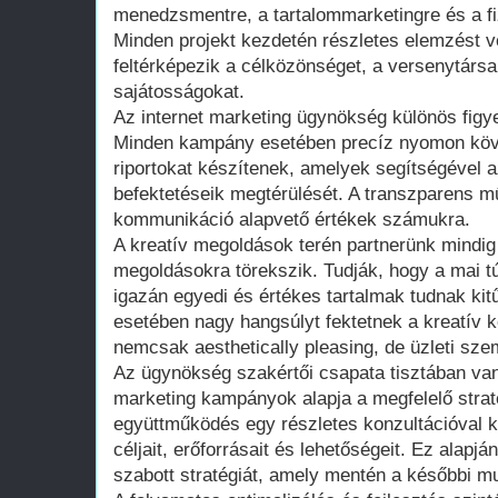
menedzsmentre, a tartalommarketingre és a fiz
Minden projekt kezdetén részletes elemzést 
feltérképezik a célközönséget, a versenytársa
sajátosságokat.
Az internet marketing ügynökség különös figye
Minden kampány esetében precíz nyomon köve
riportokat készítenek, amelyek segítségével a
befektetéseik megtérülését. A transzparens 
kommunikáció alapvető értékek számukra.
A kreatív megoldások terén partnerünk mindig 
megoldásokra törekszik. Tudják, hogy a mai túl
igazán egyedi és értékes tartalmak tudnak kit
esetében nagy hangsúlyt fektetnek a kreatív 
nemcsak aesthetically pleasing, de üzleti sze
Az ügynökség szakértői csapata tisztában van
marketing kampányok alapja a megfelelő strat
együttműködés egy részletes konzultációval ke
céljait, erőforrásait és lehetőségeit. Ez alapjá
szabott stratégiát, amely mentén a későbbi mu