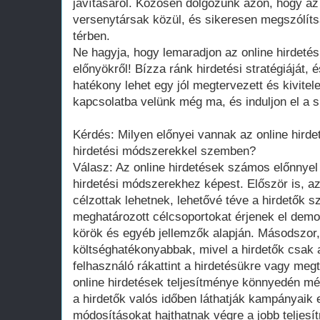
javításáról. Közösen dolgozunk azon, hogy az
versenytársak közül, és sikeresen megszólíts
térben.
Ne hagyja, hogy lemaradjon az online hirdetési
előnyökről! Bízza ránk hirdetési stratégiáját, 
hatékony lehet egy jól megtervezett és kivitel
kapcsolatba velünk még ma, és induljon el a si
Kérdés: Milyen előnyei vannak az online hir
hirdetési módszerekkel szemben?
Válasz: Az online hirdetések számos előnnye
hirdetési módszerekhez képest. Először is, az
célzottak lehetnek, lehetővé téve a hirdetők 
meghatározott célcsoportokat érjenek el demog
körök és egyéb jellemzők alapján. Másodszor,
költséghatékonyabbak, mivel a hirdetők csak 
felhasználó rákattint a hirdetésükre vagy meg
online hirdetések teljesítménye könnyedén m
a hirdetők valós időben láthatják kampányaik
módosításokat hajthatnak végre a jobb teljes