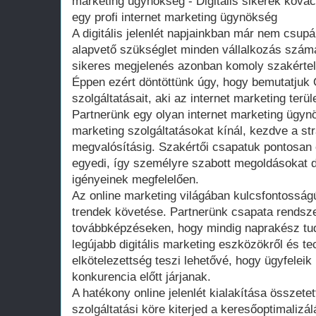
marketing ügynökség - Digitális sikerek kovács
egy profi internet marketing ügynökség
A digitális jelenlét napjainkban már nem csu
alapvető szükséglet minden vállalkozás számá
sikeres megjelenés azonban komoly szakértelm
Éppen ezért döntöttünk úgy, hogy bemutatjuk
szolgáltatásait, aki az internet marketing terü
Partnerünk egy olyan internet marketing ügynök
marketing szolgáltatásokat kínál, kezdve a str
megvalósításig. Szakértői csapatuk pontosan 
egyedi, így személyre szabott megoldásokat d
igényeinek megfelelően.
Az online marketing világában kulcsfontosságú
trendek követése. Partnerünk csapata rendsz
továbbképzéseken, hogy mindig naprakész tu
legújabb digitális marketing eszközökről és t
elkötelezettség teszi lehetővé, hogy ügyfeleik
konkurencia előtt járjanak.
A hatékony online jelenlét kialakítása összetet
szolgáltatási köre kiterjed a keresőoptimalizá