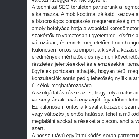
A technikai SEO területén partnerünk a legm
alkalmazza. A mobil-optimalizálástól kezdve a
a biztonságos böngészés megteremtéséig minde
amely befolyásolhatja a weboldal keresőmotor
szakértők folyamatosan figyelemmel kísérik 
változásait, és ennek megfelelően finomhangolj
Különösen fontos szempont a kisvállalkozáso
eredmények mérhetőek és nyomon követhetőe
részletes jelentésekkel és elemzésekkel támasz
ügyfelek pontosan láthatják, hogyan térül meg
konzultációk során pedig lehetőség nyílik a s
új célok meghatározására.
A szolgáltatás része az is, hogy folyamatosan 
versenytársak tevékenységét, így időben lehet
Ez különösen fontos a kisvállalkozások számá
vagy változás jelentős hatással lehet a műkö
megtalálni azokat a réseket a piacon, ahol a 
szert.
A hosszú távú együttműködés során partnerü