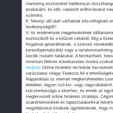
marketing eszközöket hatékonyan összehango
produkálni, és időt, valamint erőforrásokat me
számára.
K: Mennyi idő alatt várhatóak kézzelfogható 
tevékenységtől?
V: Az eredmények megjelenésének időtartama
eszközöktől és a kitűzött céloktól. Míg a fizet
forgalmat generálhatnak, a szerves növekedé
keresőoptimalizálás vagy a tartalommarketing,
kezdik mutatni hatásukat. A fenntartható, ho
minimum féléves következetes munka szüksé
felújítás
Online hirdetési technikák kecskemét 
varázslatos világa: Fedezze fel a lehetőségeke
Napjainkban az internet megkerülhetetlen szer
életében, legyen szó kis- vagy nagyvállalatról.
kulcsfontosságú a sikerhez, és ennek az egyi
megtervezett online hirdetési stratégia. Cégü
szakértelmünkkel és tapasztalatunkkal felvér
megoldásokat kínálunk ügyfeleinknek, hogy m