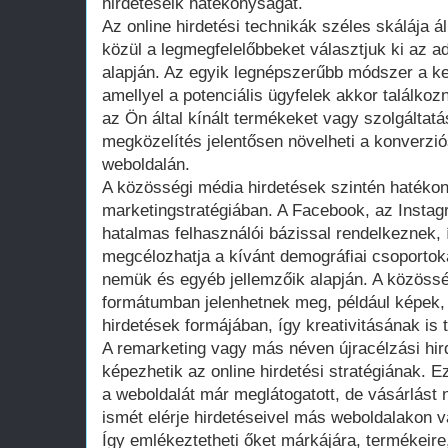
hirdetéseik hatékonyságát.
Az online hirdetési technikák széles skálája 
közül a legmegfelelőbbeket választjuk ki az ado
alapján. Az egyik legnépszerűbb módszer a ke
amellyel a potenciális ügyfelek akkor találkoz
az Ön által kínált termékeket vagy szolgáltatá
megközelítés jelentősen növelheti a konverzió
weboldalán.
A közösségi média hirdetések szintén hatékon
marketingstratégiában. A Facebook, az Insta
hatalmas felhasználói bázissal rendelkeznek, 
megcélozhatja a kívánt demográfiai csoportoka
nemük és egyéb jellemzőik alapján. A közössé
formátumban jelenhetnek meg, például képek, 
hirdetések formájában, így kreativitásának is 
A remarketing vagy más néven újracélzási hird
képezhetik az online hirdetési stratégiának. E
a weboldalát már meglátogatott, de vásárlást
ismét elérje hirdetéseivel más weboldalakon 
Így emlékeztetheti őket márkájára, termékeire