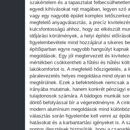
szakértelem és a tapasztalat felbecsülhetetle
egyedi kihívásokat rejt magában, legyen szó ak
vagy egy nagyobb épület komplex tetőszerkeze
megfelelő anyagválasztás, a precíz kivitelez
kulcsfontosságú ahhoz, hogy az elkészült mun
időjárási körülmények, a helyi építési előírás
figyelembevétele mind hozzájárul a sikeres b
építőiparban egyre nagyobb hangsúlyt kapnak
megoldások. Egy jól megtervezett és kiviteleze
mértékben csökkentheti a fűtési és hűtési költ
lakókomfortot is. A megfelelő hőszigetelés, a 
páralevezetés helyes megoldása mind olyan 
megtérülnek. Ezek a befektetések nemcsak a 
irányába mutatnak, hanem konkrét pénzügyi el
tulajdonosok számára. A bádogos munkák sor
döntő befolyással bír a végeredményre. A cin
modern alumínium megoldások mind különböző
választás során figyelembe kell venni az épüle
hatásokat és a karbantartási igényeket is. A 
pontos illesztések biztosítják, hogy a csapa