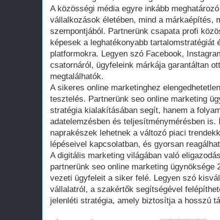
A közösségi média egyre inkább meghatározó 
vállalkozások életében, mind a márkaépítés, 
szempontjából. Partnerünk csapata profi közö
képesek a leghatékonyabb tartalomstratégiát é
platformokra. Legyen szó Facebook, Instagra
csatornáról, ügyfeleink márkája garantáltan ott
megtalálhatók.
A sikeres online marketinghez elengedhetetle
tesztelés. Partnerünk seo online marketing 
stratégia kialakításában segít, hanem a folya
adatelemzésben és teljesítménymérésben is. Í
naprakészek lehetnek a változó piaci trendek
lépéseivel kapcsolatban, és gyorsan reagálhat
A digitális marketing világában való eligazod
partnerünk seo online marketing ügynöksége 
vezeti ügyfeleit a siker felé. Legyen szó kisvá
vállalatról, a szakértők segítségével felépíth
jelenléti stratégia, amely biztosítja a hosszú 