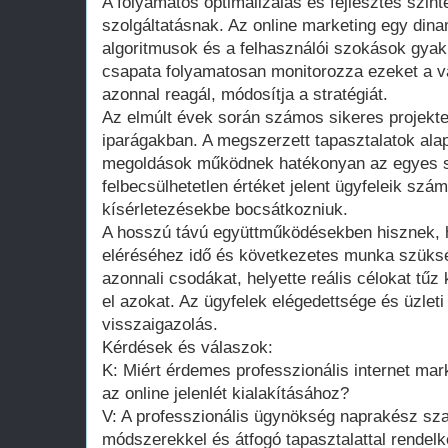
A folyamatos optimalizálás és fejlesztés szin
szolgáltatásnak. Az online marketing egy dina
algoritmusok és a felhasználói szokások gyak
csapata folyamatosan monitorozza ezeket a v
azonnal reagál, módosítja a stratégiát.
Az elmúlt évek során számos sikeres projekte
iparágakban. A megszerzett tapasztalatok ala
megoldások működnek hatékonyan az egyes s
felbecsülhetetlen értéket jelent ügyfeleik szá
kísérletezésekbe bocsátkozniuk.
A hosszú távú együttműködésekben hisznek, 
eléréséhez idő és következetes munka szüks
azonnali csodákat, helyette reális célokat tűz
el azokat. Az ügyfelek elégedettsége és üzlet
visszaigazolás.
Kérdések és válaszok:
K: Miért érdemes professzionális internet mar
az online jelenlét kialakításához?
V: A professzionális ügynökség naprakész sza
módszerekkel és átfogó tapasztalattal rendel