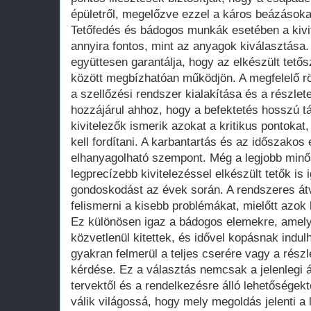
épületről, megelőzve ezzel a káros beázásoka
Tetőfedés és bádogos munkák esetében a kivi
annyira fontos, mint az anyagok kiválasztása.
együttesen garantálja, hogy az elkészült tet
között megbízhatóan működjön. A megfelelő rö
a szellőzési rendszer kialakítása és a részle
hozzájárul ahhoz, hogy a befektetés hosszú t
kivitelezők ismerik azokat a kritikus pontokat
kell fordítani. A karbantartás és az időszako
elhanyagolható szempont. Még a legjobb min
legprecízebb kivitelezéssel elkészült tetők is
gondoskodást az évek során. A rendszeres átv
felismerni a kisebb problémákat, mielőtt azo
Ez különösen igaz a bádogos elemekre, amely
közvetlenül kitettek, és idővel kopásnak indulh
gyakran felmerül a teljes cserére vagy a rész
kérdése. Ez a választás nemcsak a jelenlegi á
tervektől és a rendelkezésre álló lehetőségekt
válik világossá, hogy mely megoldás jelenti a 