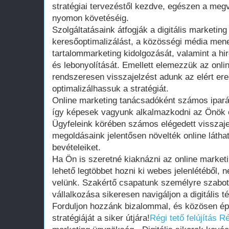
stratégiai tervezéstől kezdve, egészen a meg
nyomon követéséig.
Szolgáltatásaink átfogják a digitális marketing
keresőoptimalizálást, a közösségi média men
tartalommarketing kidolgozását, valamint a h
és lebonyolítását. Emellett elemezzük az onlin
rendszeresen visszajelzést adunk az elért e
optimalizálhassuk a stratégiát.
Online marketing tanácsadóként számos ipará
így képesek vagyunk alkalmazkodni az Önök e
Ügyfeleink körében számos elégedett visszaje
megoldásaink jelentősen növelték online látha
bevételeiket.
Ha Ön is szeretné kiaknázni az online marketi
lehető legtöbbet hozni ki webes jelenlétéből, 
velünk. Szakértő csapatunk személyre szabot
vállalkozása sikeresen navigáljon a digitális t
Forduljon hozzánk bizalommal, és közösen épí
stratégiáját a siker útjára!
Régi tető felújítás
Ré