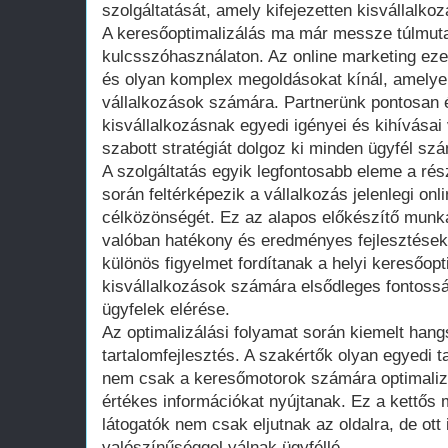
szolgáltatását, amely kifejezetten kisvállalkoz
A keresőoptimalizálás ma már messze túlmut
kulcsszóhasználaton. Az online marketing ezen
és olyan komplex megoldásokat kínál, amelyek
vállalkozások számára. Partnerünk pontosan é
kisvállalkozásnak egyedi igényei és kihívásai
szabott stratégiát dolgoz ki minden ügyfél sz
A szolgáltatás egyik legfontosabb eleme a ré
során feltérképezik a vállalkozás jelenlegi onl
célközönségét. Ez az alapos előkészítő munka
valóban hatékony és eredményes fejlesztések
különös figyelmet fordítanak a helyi keresőopt
kisvállalkozások számára elsődleges fontossá
ügyfelek elérése.
Az optimalizálási folyamat során kiemelt hang
tartalomfejlesztés. A szakértők olyan egyedi 
nem csak a keresőmotorok számára optimalizá
értékes információkat nyújtanak. Ez a kettős 
látogatók nem csak eljutnak az oldalra, de ot
valószínűséggel válnak ügyféllé.