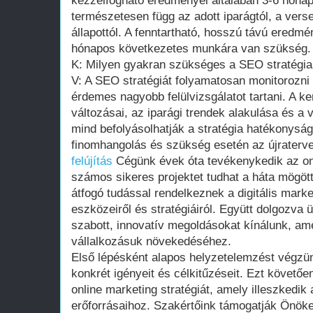
kézzelfogható eredményei általában 3-6 hóna
természetesen függ az adott iparágtól, a verse
állapottól. A fenntartható, hosszú távú ered
hónapos következetes munkára van szükség.
K: Milyen gyakran szükséges a SEO stratégia 
V: A SEO stratégiát folyamatosan monitorozni 
érdemes nagyobb felülvizsgálatot tartani. A k
változásai, az iparági trendek alakulása és 
mind befolyásolhatják a stratégia hatékonyság
finomhangolás és szükség esetén az újraterv
felújítás
Cégünk évek óta tevékenykedik az onl
számos sikeres projektet tudhat a háta mögöt
átfogó tudással rendelkeznek a digitális market
eszközeiről és stratégiáiról. Együtt dolgozva 
szabott, innovatív megoldásokat kínálunk, am
vállalkozásuk növekedéséhez.
Első lépésként alapos helyzetelemzést végz
konkrét igényeit és célkitűzéseit. Ezt követő
online marketing stratégiát, amely illeszkedik 
erőforrásaihoz. Szakértőink támogatják Önöket