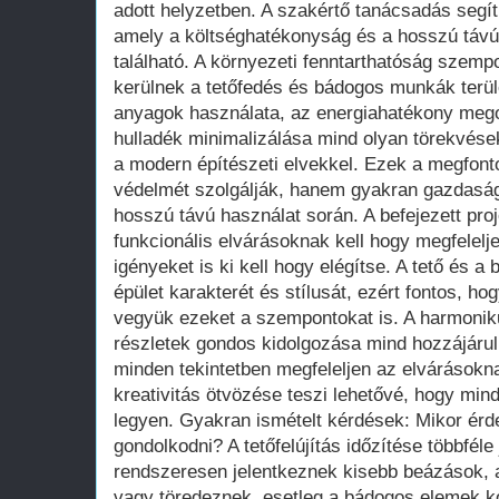
adott helyzetben. A szakértő tanácsadás segít
amely a költséghatékonyság és a hosszú táv
található. A környezeti fenntarthatóság szempo
kerülnek a tetőfedés és bádogos munkák terül
anyagok használata, az energiahatékony meg
hulladék minimalizálása mind olyan törekvés
a modern építészeti elvekkel. Ezek a megfon
védelmét szolgálják, hanem gyakran gazdasági
hosszú távú használat során. A befejezett p
funkcionális elvárásoknak kell hogy megfelelj
igényeket is ki kell hogy elégítse. A tető és 
épület karakterét és stílusát, ezért fontos, ho
vegyük ezeket a szempontokat is. A harmonik
részletek gondos kidolgozása mind hozzájáru
minden tekintetben megfeleljen az elvárásokn
kreativitás ötvözése teszi lehetővé, hogy min
legyen. Gyakran ismételt kérdések: Mikor érd
gondolkodni? A tetőfelújítás időzítése többféle
rendszeresen jelentkeznek kisebb beázások, 
vagy töredeznek, esetleg a bádogos elemek k