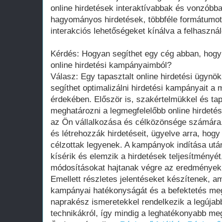
online hirdetések interaktívabbak és vonzóbba
hagyományos hirdetések, többféle formátumot
interakciós lehetőségeket kínálva a felhaszná
Kérdés: Hogyan segíthet egy cég abban, hogy 
online hirdetési kampányaimból?
Válasz: Egy tapasztalt online hirdetési ügy
segíthet optimalizálni hirdetési kampányait 
érdekében. Először is, szakértelmükkel és ta
meghatározni a legmegfelelőbb online hirdeté
az Ön vállalkozása és célközönsége számára
és létrehozzák hirdetéseit, ügyelve arra, hog
célzottak legyenek. A kampányok indítása ut
kísérik és elemzik a hirdetések teljesítményé
módosításokat hajtanak végre az eredmények 
Emellett részletes jelentéseket készítenek, 
kampányai hatékonyságát és a befektetés me
naprakész ismeretekkel rendelkezik a legújabb
technikákról, így mindig a leghatékonyabb me