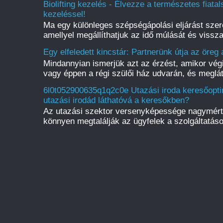
Biolifting kezelés - Élvezze a természetes fiatal
kezeléssel!
Ma egy különleges szépségápolási eljárást szer
amellyel megállíthatjuk az idő múlását és vissza
Egy elfeledett kincstár: Partnerünk útja az öreg
Mindannyian ismerjük azt az érzést, amikor vé
vagy éppen a régi szülői ház udvarán, és meglát
6l0t052900635q1q2c0e Utazási iroda keresőopti
utazási irodád láthatóvá a keresőkben?
Az utazási szektor versenyképessége nagymérté
könnyen megtalálják az ügyfelek a szolgáltatások