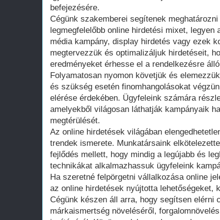
befejezésére.
Cégünk szakemberei segítenek meghatározni 
legmegfelelőbb online hirdetési mixet, legyen
média kampány, display hirdetés vagy ezek 
megtervezzük és optimalizáljuk hirdetéseit, ho
eredményeket érhesse el a rendelkezésre álló 
Folyamatosan nyomon követjük és elemezzük h
és szükség esetén finomhangolásokat végzü
elérése érdekében. Ügyfeleink számára részle
amelyekből világosan láthatják kampányaik h
megtérülését.
Az online hirdetések világában elengedhetetl
trendek ismerete. Munkatársaink elkötelezette
fejlődés mellett, hogy mindig a legújabb és le
technikákat alkalmazhassuk ügyfeleink kamp
Ha szeretné felpörgetni vállalkozása online jel
az online hirdetések nyújtotta lehetőségeket,
Cégünk készen áll arra, hogy segítsen elérni c
márkaismertség növeléséről, forgalomnövelésr