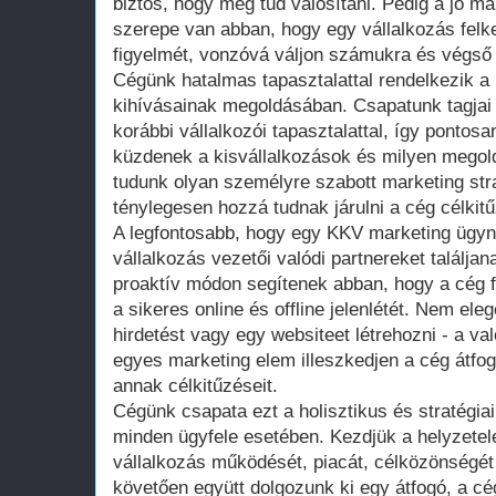
biztos, hogy meg tud valósítani. Pedig a jó m
szerepe van abban, hogy egy vállalkozás felke
figyelmét, vonzóvá váljon számukra és végső 
Cégünk hatalmas tapasztalattal rendelkezik a
kihívásainak megoldásában. Csapatunk tagjai
korábbi vállalkozói tapasztalattal, így pontosa
küzdenek a kisvállalkozások és milyen megol
tudunk olyan személyre szabott marketing str
ténylegesen hozzá tudnak járulni a cég célkit
A legfontosabb, hogy egy KKV marketing ügy
vállalkozás vezetői valódi partnereket találjana
proaktív módon segítenek abban, hogy a cég fe
a sikeres online és offline jelenlétét. Nem el
hirdetést vagy egy websiteet létrehozni - a v
egyes marketing elem illeszkedjen a cég átfo
annak célkitűzéseit.
Cégünk csapata ezt a holisztikus és stratégia
minden ügyfele esetében. Kezdjük a helyzete
vállalkozás működését, piacát, célközönségét
követően együtt dolgozunk ki egy átfogó, a cé