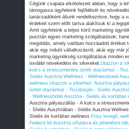
Cégünk csapata elkötelezett abban, hogy a le
támogassa ügyfeleink fejlődését és növekedésé
tanácsadóként állunk rendelkezésre, hogy a v
érdekeit szem előtt tartva alakítsuk ki a legop
Amit ügyfeleink a teljes körű marketing ügyn
pusztán egyes marketing szolgáltatások, han
megoldás, amely valóban hozzáadott értéket 
akár egy induló vállalkozásról, akár egy már jó
marketing ügynökség szolgáltatásai minden es
további növekedést és sikereket.
Utazzon a sik
kulcs a stresszmentes üzleti utazáshoz - Tisza
Síelés Ausztria Wellness - Wellnesshotel Auszt
wellness
Utazzon a sikerhez: Ausztria pályas
üzleti utazáshoz - Tiszatarján - Síelés Ausztr
- Wellnesshotel Ausztria - Síelés és korlátlan
Ausztria pályaszállás - A kulcs a stresszmente
- Síelés Ausztriában - Síelés Ausztria Wellnes
Síelés és korlátlan wellness
Friss levegő, wel
Fedezd fel Ausztria sífutásra és pihenésre tök