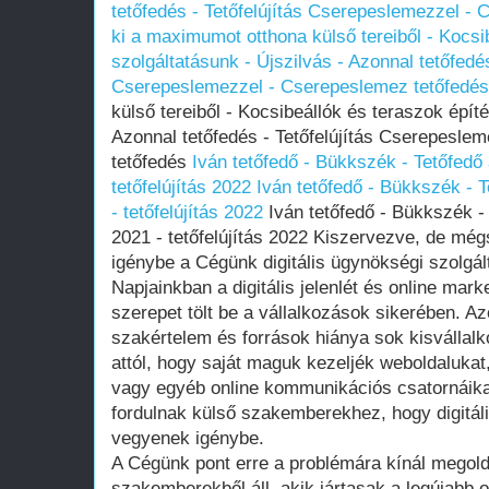
tetőfedés - Tetőfelújítás Cserepeslemezzel -
ki a maximumot otthona külső tereiből - Kocsi
szolgáltatásunk - Újszilvás - Azonnal tetőfedés
Cserepeslemezzel - Cserepeslemez tetőfedés
külső tereiből - Kocsibeállók és teraszok épít
Azonnal tetőfedés - Tetőfelújítás Cserepesle
tetőfedés
Iván tetőfedő - Bükkszék - Tetőfedő á
tetőfelújítás 2022
Iván tetőfedő - Bükkszék - Te
- tetőfelújítás 2022
Iván tetőfedő - Bükkszék - T
2021 - tetőfelújítás 2022 Kiszervezve, de mé
igénybe a Cégünk digitális ügynökségi szolgál
Napjainkban a digitális jelenlét és online ma
szerepet tölt be a vállalkozások sikerében. Az
szakértelem és források hiánya sok kisvállalko
attól, hogy saját maguk kezeljék weboldalukat
vagy egyéb online kommunikációs csatornáika
fordulnak külső szakemberekhez, hogy digitál
vegyenek igénybe.
A Cégünk pont erre a problémára kínál megold
szakemberekből áll, akik jártasak a legújabb o