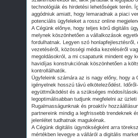
technológiák és hirdetési lehetőségek terén. Í
aggódniuk amiatt, hogy lemaradnak a piaci ve
potenciális ügyfeleket a rossz online megjelen
A Cégünk előnye, hogy teljes körű digitális üg
melynek köszönhetően a vállalkozások egyetl
fordulhatnak. Legyen szó honlapfejlesztésről,
vezetéséről, közösségi média kezeléséről vag
megoldásokról, a mi csapatunk mindent egy ké
havidíjas konstrukciónak köszönhetően a költs
kontrollálhatók.
Ügyfeleink számára az is nagy előny, hogy a 
igényelnek hosszú távú elköteleződést. Időről-
együttműködést és a szükséges módosításoka
legoptimálisabban tudjunk megfelelni az üzlet
Rugalmasságunknak és proaktív hozzáállásu
partnereink mindig a legfrissebb trendeknek é
jelenlétet tudhatnak magukénak.
A Cégünk digitális ügynökségként arra töreksz
mértékben levegye a válláról a digitális marketi