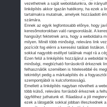
vezethetnek a saját weboldalunkra, de irányulh
linképítés akkor igazán hatékony, ha ezek a l
tartalmakra mutatnak, amelyek hozzáadott ért
számára.
Ennek az egyik legfontosabb előnye, hogy javí
keresőmotorokban való rangsorolását. A kere
hangsúlyt fektetnek arra, hogy a weboldalra 
milyen. Minél több minőségi, releváns link ve
pozíciót fog elérni a keresési találati listákon.
sokkal nagyobb eséllyel találnak majd rá a cé
Ezen felül a linképítés hozzájárul a weboldal 
minőségi, megbízható forrásokról érkeznek li
felhasználók szemében is hitelesebbé és megb
tekintélyt pedig a márkaépítés és a fogyasztó
szempontjából is kulcsfontosságú.
Emellett a linképítés nagyban növelheti a webol
több külső, releváns forrásból érkeznek a felh
ügyfélhez juthatunk el. Ráadásul a jól megterve
ezek a látogatók sokkal jobban illeszkednek 