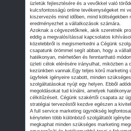
üzletük fejlesztésére és a vevőkkel való törőd
kulcsfontosságú online tevékenységeket mi ve
kiszervezés mind időben, mind költségekben 
eredményezhet a vállalkozások számára.
Azoknak a cégvezetőknek, akik szeretnék profi 
eddig a megvalósítással kapcsolatos kihíváso
közelebbről is megismerkedni a Cégünk szolgá
csapatunk örömmel segít abban, hogy a vállal
hatékonyan, mérhetően és fenntartható módon 
üzleti célok elérésére irányulhat, miközben a d
kezünkben vannak.Egy teljes körű marketing 
ügyfelek igényeire szabott, minden szükséges 
szolgáltatásokat nyújt egy helyen. Ebből adó
megoldásokat tud kínálni, amelyek hatékonyan
célkitűzéseit. Cégünk szakértői csapata az üg
stratégiai tervezéstől kezdve egészen a kivite
A full service marketing ügynökség legfontos
kénytelen több különböző szolgáltatót igényb
megkaphat minden szükséges marketing mego