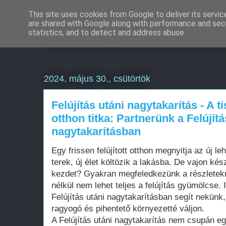
This site uses cookies from Google to deliver its servic
are shared with Google along with performance and secu
Weboldal készítés o
statistics, and to detect and address abuse.
2024. május 30., csütörtök
Felújítás utáni nagytakarítás - A t
otthon titka: Partnerünk a Felújítá
nagytakarításban
Egy frissen felújított otthon megnyitja az új l
terek, új élet költözik a lakásba. De vajon kés
kezdet? Gyakran megfeledkezünk a részletekrő
nélkül nem lehet teljes a felújítás gyümölcse. 
Felújítás utáni nagytakarításban segít nekünk
ragyogó és pihentető környezetté váljon.
A Felújítás utáni nagytakarítás nem csupán eg