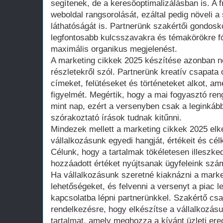
segítenek, de a keresőoptimalizálásban is. A fr
weboldal rangsorolását, ezáltal pedig növeli a
láthatóságát is. Partnerünk szakértői gondosk
legfontosabb kulcsszavakra és témakörökre fó
maximális organikus megjelenést.
A marketing cikkek 2025 készítése azonban n
részletekről szól. Partnerünk kreatív csapata 
címeket, felütéseket és történeteket alkot, am
figyelmét. Megértik, hogy a mai fogyasztó ren
mint nap, ezért a versenyben csak a leginkább
szórakoztató írások tudnak kitűnni.
Mindezek mellett a marketing cikkek 2025 elk
vállalkozásunk egyedi hangját, értékeit és cé
Célunk, hogy a tartalmak tökéletesen illeszke
hozzáadott értéket nyújtsanak ügyfeleink szá
Ha vállalkozásunk szeretné kiaknázni a marke
lehetőségeket, és felvenni a versenyt a piac l
kapcsolatba lépni partnerünkkel. Szakértő csa
rendelkezésre, hogy elkészítse a vállalkozás
tartalmat, amely meghozza a kívánt üzleti er