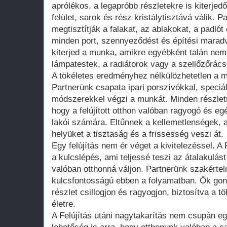
aprólékos, a legapróbb részletekre is kiterje
felület, sarok és rész kristálytisztává válik.
megtisztítják a falakat, az ablakokat, a padlót 
minden port, szennyeződést és építési maradv
kiterjed a munka, amikre egyébként talán nem
lámpatestek, a radiátorok vagy a szellőzőrács
A tökéletes eredményhez nélkülözhetetlen a me
Partnerünk csapata ipari porszívókkal, speciál
módszerekkel végzi a munkát. Minden részletre
hogy a felújított otthon valóban ragyogó és 
lakói számára. Eltűnnek a kellemetlenségek, 
helyüket a tisztaság és a frissesség veszi át.
Egy felújítás nem ér véget a kivitelezéssel. A 
a kulcslépés, ami teljessé teszi az átalakulást
valóban otthonná váljon. Partnerünk szakértel
kulcsfontosságú ebben a folyamatban. Ők gon
részlet csillogjon és ragyogjon, biztosítva a tö
életre.
A Felújítás utáni nagytakarítás nem csupán e