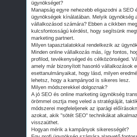
ügynökséget?
Manapság egyre nehezebb eligazodni a SEO é
ügynökségek kínálatában. Melyik ügynökség a
vállalkozásod számára? Ebben a cikkben me
kulcsfontosságú kérdést, hogy segítsünk megt
marketing partnert.
Milyen tapasztalatokkal rendelkezik az ügynök
Minden online vállalkozás más, így fontos, h
profilod, tevékenységed és célközönséged. V
amely már bizonyított hasonló vállalkozások e
esettanulmányaikat, hogy lásd, milyen eredmén
lehetsz, hogy a kampányod is sikeres lesz.
Milyen módszerekkel dolgoznak?
A jó SEO és online marketing ügynökség tran
örömmel osztja meg veled a stratégiáját, takt
módszerei megfeleljenek az iparági előírások
azokat, akik "sötét SEO" technikákat alkalma
visszaüthet.
Hogyan mérik a kampányok sikerességét?
Egy profi ügynökség számára alapvető fontos