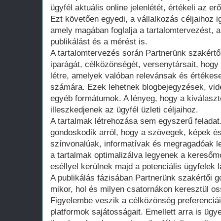
ügyfél aktuális online jelenlétét, értékeli az
Ezt követően egyedi, a vállalkozás céljaihoz ig
amely magában foglalja a tartalomtervezést, a
publikálást és a mérést is.
A tartalomtervezés során Partnerünk szakértő
iparágát, célközönségét, versenytársait, hogy
létre, amelyek valóban relevánsak és értékese
számára. Ezek lehetnek blogbejegyzések, vide
egyéb formátumok. A lényeg, hogy a kiválaszt
illeszkedjenek az ügyfél üzleti céljaihoz.
A tartalmak létrehozása sem egyszerű feladat
gondoskodik arról, hogy a szövegek, képek 
színvonalúak, informatívak és megragadóak l
a tartalmak optimalizálva legyenek a kereső
eséllyel kerülnek majd a potenciális ügyfelek 
A publikálás fázisában Partnerünk szakértői 
mikor, hol és milyen csatornákon keresztül os
Figyelembe veszik a célközönség preferenciái
platformok sajátosságait. Emellett arra is ügy