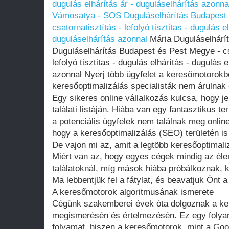
dugulás elhárítás ár - duguláselhárítás azonna
Vámosatya - SOS Duguláselhárítás Budapest é
csatornatisztítás - lefolyó tisztitas - dugulás e
duguláselhárítás azonnal
Mária Duguláselhárí
Duguláselhárítás Budapest és Pest Megye - cső
lefolyó tisztitas - dugulás elhárítás - dugulás 
azonnal Nyerj több ügyfelet a keresőmotorokbó
keresőoptimalizálás specialisták nem árulnak 
Egy sikeres online vállalkozás kulcsa, hogy j
találati listáján. Hiába van egy fantasztikus 
a potenciális ügyfelek nem találnak meg onlin
hogy a keresőoptimalizálás (SEO) területén i
De vajon mi az, amit a legtöbb keresőoptimaliz
Miért van az, hogy egyes cégek mindig az éle
találatoknál, míg mások hiába próbálkoznak, k
Ma lebbentjük fel a fátylat, és beavatjuk Önt a 
A keresőmotorok algoritmusának ismerete
Cégünk szakemberei évek óta dolgoznak a ke
megismerésén és értelmezésén. Ez egy folyama
folyamat, hiszen a keresőmotorok, mint a Goo