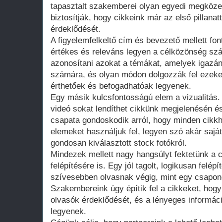
tapasztalt szakemberei olyan egyedi megköze
biztosítják, hogy cikkeink már az első pillanat
érdeklődését.
A figyelemfelkeltő cím és bevezető mellett fon
értékes és releváns legyen a célközönség sz
azonosítani azokat a témákat, amelyek igazán
számára, és olyan módon dolgozzák fel ezeke
érthetőek és befogadhatóak legyenek.
Egy másik kulcsfontosságú elem a vizualitás.
videó sokat lendíthet cikkünk megjelenésén é
csapata gondoskodik arról, hogy minden cikkh
elemeket használjuk fel, legyen szó akár saját
gondosan kiválasztott stock fotókról.
Mindezek mellett nagy hangsúlyt fektetünk a c
felépítésére is. Egy jól tagolt, logikusan felép
szívesebben olvasnak végig, mint egy csapong
Szakembereink úgy építik fel a cikkeket, hogy
olvasók érdeklődését, és a lényeges informá
legyenek.