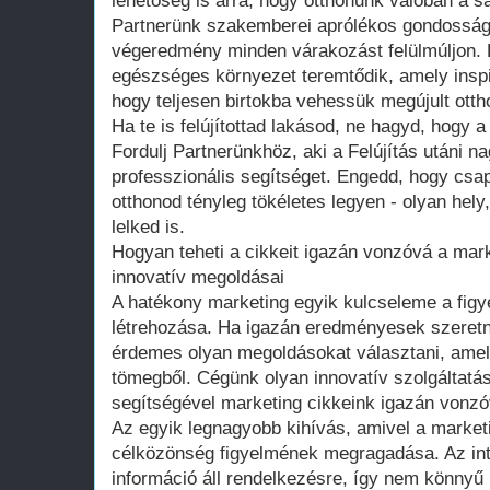
lehetőség is arra, hogy otthonunk valóban a s
Partnerünk szakemberei aprólékos gondosság
végeredmény minden várakozást felülmúljon. E
egészséges környezet teremtődik, amely inspirá
hogy teljesen birtokba vehessük megújult otth
Ha te is felújítottad lakásod, ne hagyd, hogy 
Fordulj Partnerünkhöz, aki a Felújítás utáni n
professzionális segítséget. Engedd, hogy csa
otthonod tényleg tökéletes legyen - olyan hely
lelked is.
Hogyan teheti a cikkeit igazán vonzóvá a mark
innovatív megoldásai
A hatékony marketing egyik kulcseleme a figye
létrehozása. Ha igazán eredményesek szeretné
érdemes olyan megoldásokat választani, amel
tömegből. Cégünk olyan innovatív szolgáltatá
segítségével marketing cikkeink igazán vonz
Az egyik legnagyobb kihívás, amivel a marke
célközönség figyelmének megragadása. Az int
információ áll rendelkezésre, így nem könnyű