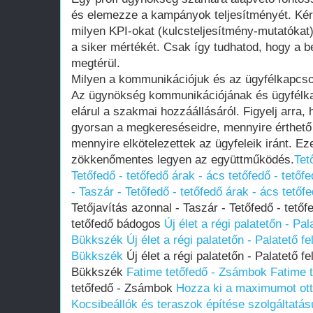
és elemezze a kampányok teljesítményét. Ké
milyen KPI-okat (kulcsteljesítmény-mutatókat)
a siker mértékét. Csak így tudhatod, hogy a b
megtérül.
Milyen a kommunikációjuk és az ügyfélkapcso
Az ügynökség kommunikációjának és ügyfélk
elárul a szakmai hozzáállásáról. Figyelj arra
gyorsan a megkereséseidre, mennyire érthető 
mennyire elkötelezettek az ügyfeleik iránt. E
zökkenőmentes legyen az együttműködés.
Tet
Tetőfedő - tetőfedő árak - ács tetőfedő - tető
- Taszár - Tetőfedő - tetőfedő árak - ács tetőf
Tetőjavítás azonnal - Taszár - Tetőfedő - tetőf
tetőfedő bádogos
Új élet a régi palatetőn - Pal
Bükkszék
Új élet a régi palatetőn - Palatető fe
Bükkszék
Új élet a régi palatetőn - Palatető fe
Bükkszék
Fatime tetőfedő - Zsámbok
Fatime 
tetőfedő - Zsámbok
Hozza ki a maximumot otth
Kocsibeállók és teraszok építése szolgáltatás