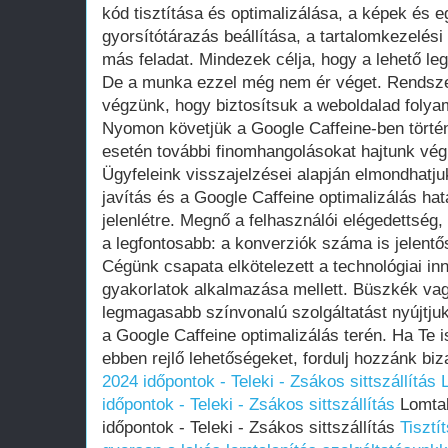
kód tisztítása és optimalizálása, a képek és e
gyorsítótárazás beállítása, a tartalomkezelési
más feladat. Mindezek célja, hogy a lehető legg
De a munka ezzel még nem ér véget. Rendsze
végzünk, hogy biztosítsuk a weboldalad foly
Nyomon követjük a Google Caffeine-ben történ
esetén további finomhangolásokat hajtunk vég
Ügyfeleink visszajelzései alapján elmondhatj
javítás és a Google Caffeine optimalizálás ha
jelenlétre. Megnő a felhasználói elégedettség
a legfontosabb: a konverziók száma is jelent
Cégünk csapata elkötelezett a technológiai in
gyakorlatok alkalmazása mellett. Büszkék vag
legmagasabb színvonalú szolgáltatást nyújtju
a Google Caffeine optimalizálás terén. Ha Te 
ebben rejlő lehetőségeket, fordulj hozzánk bi
2024 időpontok - Teleki - Zsákos sittszállítás
időpontok - Teleki - Zsákos sittszállítás
Lomtal
időpontok - Teleki - Zsákos sittszállítás
Tisztí