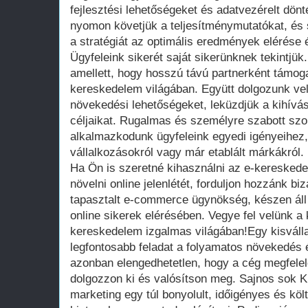
fejlesztési lehetőségeket és adatvezérelt dön
nyomon követjük a teljesítménymutatókat, és
a stratégiát az optimális eredmények elérése
Ügyfeleink sikerét saját sikerünknek tekintjü
amellett, hogy hosszú távú partnerként támog
kereskedelem világában. Együtt dolgozunk ve
növekedési lehetőségeket, leküzdjük a kihíváso
céljaikat. Rugalmas és személyre szabott szol
alkalmazkodunk ügyfeleink egyedi igényeihez
vállalkozásokról vagy már etablált márkákról.
Ha Ön is szeretné kihasználni az e-kereskede
növelni online jelenlétét, forduljon hozzánk b
tapasztalt e-commerce ügynökség, készen áll 
online sikerek elérésében. Vegye fel velünk a k
kereskedelem izgalmas világában!Egy kisváll
legfontosabb feladat a folyamatos növekedés é
azonban elengedhetetlen, hogy a cég megfelel
dolgozzon ki és valósítson meg. Sajnos sok K
marketing egy túl bonyolult, időigényes és kö