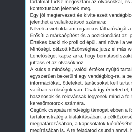
tartalmat tudsz megosztani az olvasókkal, és a
kontextusban jelennek meg.
Egy jól megtervezett és kivitelezett vendégb
jelenthet a vállalkozásod számára:
Növeli a weboldalam organikus láthatóságát 
Erősíti a márkaépítést és a pozicionálást az 
Értékes backlink-profilod épül, ami növeli a w
Minőségi, célzott közönséghez jutsz el más w
Lehetőséget kapsz arra, hogy bemutasd szakér
juttass el az olvasókhoz
A kulcs a minőségi, valódi értéket nyújtó tar
egyszerűen bekerülni egy vendégblog-ra, a b
információkat, ötleteket, tanácsokat kell tart
valóban szükségük van. Csak így érheted el, h
hasznosak és relevánsak legyenek mind a fel
keresőmotorok számára.
Cégünk csapata mindvégig támogat ebben a f
tartalomstratégia kialakításában, a célközöns
meghatározásában, a kapcsolatok kiépítésébe
megírásában is. A te feladatod csupán annyi,