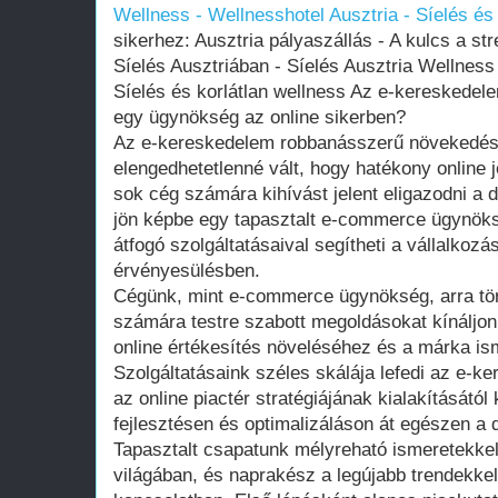
Wellness - Wellnesshotel Ausztria - Síelés és 
sikerhez: Ausztria pályaszállás - A kulcs a st
Síelés Ausztriában - Síelés Ausztria Wellness 
Síelés és korlátlan wellness Az e-kereskedel
egy ügynökség az online sikerben?
Az e-kereskedelem robbanásszerű növekedés
elengedhetetlenné vált, hogy hatékony online j
sok cég számára kihívást jelent eligazodni a dig
jön képbe egy tapasztalt e-commerce ügynök
átfogó szolgáltatásaival segítheti a vállalkozá
érvényesülésben.
Cégünk, mint e-commerce ügynökség, arra tör
számára testre szabott megoldásokat kínáljon
online értékesítés növeléséhez és a márka i
Szolgáltatásaink széles skálája lefedi az e-
az online piactér stratégiájának kialakításátó
fejlesztésen és optimalizáláson át egészen a d
Tapasztalt csapatunk mélyreható ismeretekke
világában, és naprakész a legújabb trendekkel