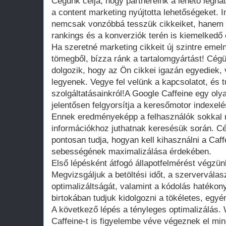
Cégünk célja, hogy partnereink a lehető legha
a content marketing nyújtotta lehetőségeket. 
nemcsak vonzóbbá tesszük cikkeiket, hanem s
rankings és a konverziók terén is kiemelkedő
Ha szeretné marketing cikkeit új szintre emel
tömegből, bízza ránk a tartalomgyártást! Cég
dolgozik, hogy az Ön cikkei igazán egyediek
legyenek. Vegye fel velünk a kapcsolatot, és 
szolgáltatásainkról!A Google Caffeine egy olya
jelentősen felgyorsítja a keresőmotor indexelé
Ennek eredményeképp a felhasználók sokkal 
információkhoz juthatnak keresésük során. C
pontosan tudja, hogyan kell kihasználni a Caff
sebességének maximalizálása érdekében.
Első lépésként átfogó állapotfelmérést végzün
Megvizsgáljuk a betöltési időt, a szerverválas
optimalizáltságát, valamint a kódolás hatékon
birtokában tudjuk kidolgozni a tökéletes, egyén
A következő lépés a tényleges optimalizálás.
Caffeine-t is figyelembe véve végeznek el mi