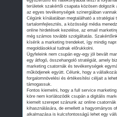
egyszerűsíti és hatékonyabbá teszi a folyama
területek szakértői csapata közösen dolgozik a
az egyes tevékenységek szinergiában vannak
Cégünk kínálatában megtalálható a stratégiai 
tartalomfejlesztés, a közösségi média menedz
online hirdetések kezelése, az email marketi
még számos további szolgáltatás. Szakértőin
kísérik a marketing trendeket, így mindig nap
megoldásokkal tudnak előrukkolni.
Ügyfeleink nem csupán egy-egy jól bevált ma
egy átfogó, összehangoló stratégiát, amely bi
marketing csatornák és tevékenységek egymá
működjenek együtt. Célunk, hogy a vállalkozá
forgalomnövelési és értékesítési céljait a leh
támogassuk.
Fontos kiemelni, hogy a full service marketin
köre nem korlátozódik csupán a digitális mark
kiemelt szerepet szánunk az online csatornák
kihasználására, de emellett a hagyományos of
alkalmazása is kulcsfontosságú lehet egy vál