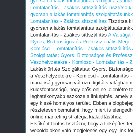
gyorsan a lakás lomtalanítás szolgáltatásunkka
Lomtalanítás - Zsákos sittszállítás
Tisztítsa k
gyorsan a lakás lomtalanítás szolgáltatásunkka
Lomtalanítás - Zsákos sittszállítás
Tisztítsa k
gyorsan a lakás lomtalanítás szolgáltatásunkka
Lomtalanítás - Zsákos sittszállítás
A Válságáll
Gyors, Biztonságos és Professzionális Megol
Komlósd - Lomtalanítás - Zsákos sittszállítás
Szolgáltatás: Gyors, Biztonságos és Professz
Vészhelyzetekre - Komlósd - Lomtalanítás - Zs
Lakáskiürítés Szolgáltatás: Gyors, Biztonság
a Vészhelyzetekre - Komlósd - Lomtalanítás - 
manapság gyorsan változó digitális világban 
kulcsfontosságú, hogy erős online jelenlétre 
leghatékonyabb eszköze a linképítés, amely
egy kissé homályos terület. Ebben a blogbej
részletesen bemutatni, hogy miért is elengedhe
online marketing stratégia kialakításához.
Elsőként fontos tisztázni, hogy a linképítés
weboldalakon való megjelenés egy-egy link fo