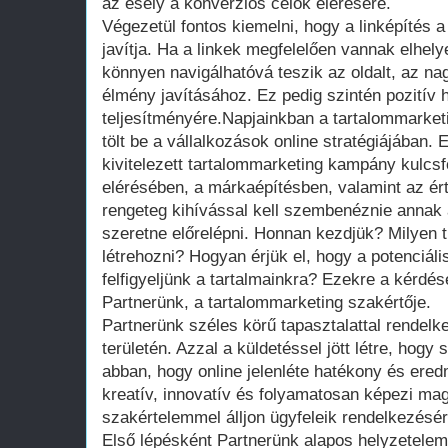
az esély a konverziós célok elérésére.
Végezetül fontos kiemelni, hogy a linképítés 
javítja. Ha a linkek megfelelően vannak elhel
könnyen navigálhatóvá teszik az oldalt, az na
élmény javításához. Ez pedig szintén pozitív 
teljesítményére.Napjainkban a tartalommarket
tölt be a vállalkozások online stratégiájában. 
kivitelezett tartalommarketing kampány kulcs
elérésében, a márkaépítésben, valamint az é
rengeteg kihívással kell szembenéznie annak a
szeretne előrelépni. Honnan kezdjük? Milyen 
létrehozni? Hogyan érjük el, hogy a potenciáli
felfigyeljünk a tartalmainkra? Ezekre a kérdé
Partnerünk, a tartalommarketing szakértője.
Partnerünk széles körű tapasztalattal rendelk
területén. Azzal a küldetéssel jött létre, hogy
abban, hogy online jelenléte hatékony és ere
kreatív, innovatív és folyamatosan képezi ma
szakértelemmel álljon ügyfeleik rendelkezésér
Első lépésként Partnerünk alapos helyzetelem