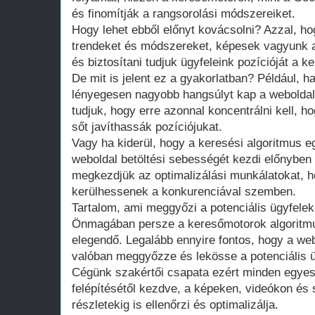
és finomítják a rangsorolási módszereiket.
Hogy lehet ebből előnyt kovácsolni? Azzal, hog
trendeket és módszereket, képesek vagyunk a
és biztosítani tudjuk ügyfeleink pozícióját a k
De mit is jelent ez a gyakorlatban? Például, h
lényegesen nagyobb hangsúlyt kap a weboldal 
tudjuk, hogy erre azonnal koncentrálni kell, 
sőt javíthassák pozíciójukat.
Vagy ha kiderül, hogy a keresési algoritmus eg
weboldal betöltési sebességét kezdi előnyben 
megkezdjük az optimalizálási munkálatokat, h
kerülhessenek a konkurenciával szemben.
Tartalom, ami meggyőzi a potenciális ügyfelek
Önmagában persze a keresőmotorok algoritm
elegendő. Legalább ennyire fontos, hogy a web
valóban meggyőzze és lekösse a potenciális ü
Cégünk szakértői csapata ezért minden egyes 
felépítésétől kezdve, a képeken, videókon és
részletekig is ellenőrzi és optimalizálja.