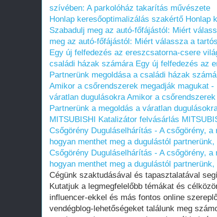
szívében: A parkolóház takarítás művészete
Honlap keresőoptimalizálás szakértő
Honlap k
Szabadulj meg az autó-főfájástól: Miért válass
meg az autó-főfájástól: Miért válassza a tartós
Egy új felfedezés az ereszcsatorna-csere vil
családi házak számára
Egy új felfedezés az 
Partnerünk megoldása a családi házak számá
Amikor a csőrendszerek megadják magukat - 
váratlan dugulásokra
Amikor a csőrendszerek
Partnerünk a megoldás a váratlan dugulásokr
MITSUBISHI Katalizátor felvásárlás
MITSUBISH
Csőgörény Duguláselhárítás - A csőgörény, a 
hogyan menthet meg a dugulástól partnerünk,
Csőgörény Duguláselhárítás - A csőgörény, a 
hogyan menthet meg a dugulástól partnerünk,
Cégünk szaktudásával és tapasztalatával seg
Kutatjuk a legmegfelelőbb témákat és célközö
influencer-ekkel és más fontos online szerepl
vendégblog-lehetőségeket találunk meg számo