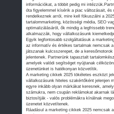
információkat, a többit pedig mi intézzük.Par
óta figyelemmel kísérik a piac változásait, é
rendelkeznek arról, mire kell fókuszálni a 20
tartalommarketing, közösségi média, SEO vag
optimalizálásáról, ők mindig a legfrissebb tre
alkalmazzák, hogy vállalkozásunk kiemelkedj
Egyik legfontosabb szolgáltatásuk a marketin
az informatív és értékes tartalmak nemcsak a
játszanak kulcsszerepet, de a keresőmotorok 
jelentenek. Partnerünk tapasztalt tartalomkész
amelyek valódi segítséget nyújtanak célköz
üzenetünket is hatékonyan közvetítik.
A marketing cikkek 2025 tökéletes eszközt jel
vállalkozásunk hiteles szakértőként jelenjen 
egyre inkább olyan márkákat keresnek, amelye
számukra, nem csupán reklámokat akarnak lát
biztosítják - valós problémákra kínálnak mego
üzenetet közvetítenek.
Ráadásul a marketing cikkek 2025 nemcsak 