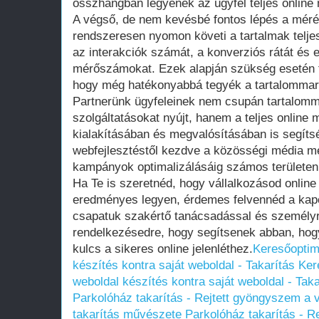
összhangban legyenek az ügyfél teljes online
A végső, de nem kevésbé fontos lépés a méré
rendszeresen nyomon követi a tartalmak teljes
az interakciók számát, a konverziós rátát és
mérőszámokat. Ezek alapján szükség esetén f
hogy még hatékonyabbá tegyék a tartalommark
Partnerünk ügyfeleinek nem csupán tartalomm
szolgáltatásokat nyújt, hanem a teljes online 
kialakításában és megvalósításában is segítsé
webfejlesztéstől kezdve a közösségi média me
kampányok optimalizálásáig számos területen 
Ha Te is szeretnéd, hogy vállalkozásod online
eredményes legyen, érdemes felvennéd a kapc
csapatuk szakértő tanácsadással és személyr
rendelkezésedre, hogy segítsenek abban, hog
kulcs a sikeres online jelenléthez.
Keresőoptima
készítés kontra saját weboldal - Takarítás
Ker
weboldal készítés kontra saját weboldal - Taka
Parkolóház takarítás - Rejtett gyöngyszem a 
takarítás művészete
Parkolóház takarítás - R