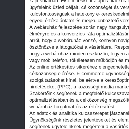
kapcsolatban. Első lépésként alapos piackut
ügyfeleink üzleti céljait, célközönségét és ve
kulcsfontosságúak a hatékony e-kereskedelmi 
egyedi értékajánlatot és megkülönböztető vers
A webáruház fejlesztése során nagy hangsúlyt 
élményre és a konverziós ráta optimalizálásá
arról, hogy a webáruház vonzó, könnyen navigál
ösztönözve a látogatókat a vásárlásra. Respon
hogy a webáruház minden eszközön, legyen az
vagy mobiltelefon, tökéletesen működjön és m
Az online értékesítés sikeréhez elengedhetetl
célközönség elérése. E-commerce ügynökségün
szolgáltatásokat kínál, beleértve a keresőoptim
hirdetéseket (PPC), a közösségi média market
Szakértőink segítenek a megfelelő kulcsszava
optimalizálásában és a célközönség megszólít
webáruház forgalmát és az értékesítést.
Az adatok és analitika kulcsszerepet játszan
Ügynökségünk részletes jelentéseket és elem
segítenek ügyfeleinknek megérteni a vásárlók 