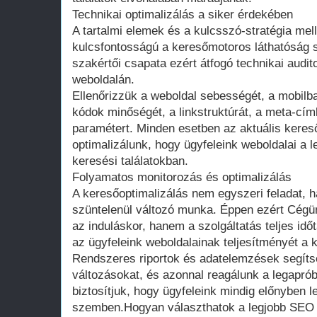
Technikai optimalizálás a siker érdekében
A tartalmi elemek és a kulcsszó-stratégia melle
kulcsfontosságú a keresőmotoros láthatóság
szakértői csapata ezért átfogó technikai audi
weboldalán.
Ellenőrizzük a weboldal sebességét, a mobilbar
kódok minőségét, a linkstruktúrát, a meta-cí
paramétert. Minden esetben az aktuális kere
optimalizálunk, hogy ügyfeleink weboldalai a l
keresési találatokban.
Folyamatos monitorozás és optimalizálás
A keresőoptimalizálás nem egyszeri feladat, 
szüntelenül változó munka. Éppen ezért Cég
az induláskor, hanem a szolgáltatás teljes idő
az ügyfeleink weboldalainak teljesítményét a k
Rendszeres riportok és adatelemzések segíts
változásokat, és azonnal reagálunk a legapró
biztosítjuk, hogy ügyfeleink mindig előnyben 
szemben.Hogyan választhatok a legjobb SEO 