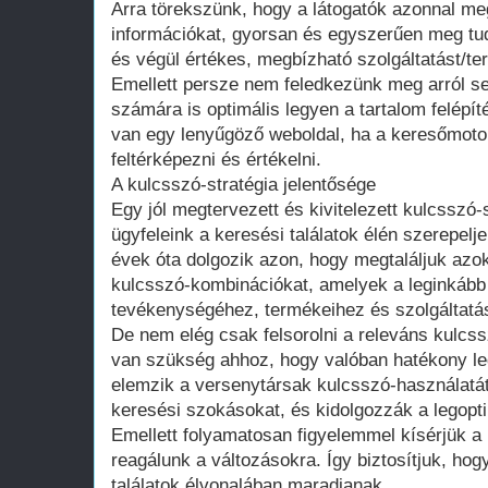
Arra törekszünk, hogy a látogatók azonnal me
információkat, gyorsan és egyszerűen meg tud
és végül értékes, megbízható szolgáltatást/ter
Emellett persze nem feledkezünk meg arról s
számára is optimális legyen a tartalom felépít
van egy lenyűgöző weboldal, ha a keresőmoto
feltérképezni és értékelni.
A kulcsszó-stratégia jelentősége
Egy jól megtervezett és kivitelezett kulcsszó-
ügyfeleink a keresési találatok élén szerepel
évek óta dolgozik azon, hogy megtaláljuk azo
kulcsszó-kombinációkat, amelyek a leginkább 
tevékenységéhez, termékeihez és szolgáltatá
De nem elég csak felsorolni a releváns kulcs
van szükség ahhoz, hogy valóban hatékony leg
elemzik a versenytársak kulcsszó-használatát,
keresési szokásokat, és kidolgozzák a legopti
Emellett folyamatosan figyelemmel kísérjük a 
reagálunk a változásokra. Így biztosítjuk, hog
találatok élvonalában maradjanak.