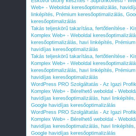
Esküvői öltöny készítés - Sopronkövesd - W
Web+ - Weboldal keresőoptimalizálás, havidíj
linképítés, Prémium keresőoptimalizálás, Goog
keresőoptimalizálás
Takás teljeskörű takarítása, fertőtlenítése - 
Komplex Web+ - Weboldal keresőoptimalizálás
keresőoptimalizálás, havi linképítés, Prémium
havidíjas keresőoptimalizálás
Takás teljeskörű takarítása, fertőtlenítése - 
Komplex Web+ - Weboldal keresőoptimalizálás
keresőoptimalizálás, havi linképítés, Prémium
havidíjas keresőoptimalizálás
WordPress PRO Szolgáltatás - Az Igazi Profik
Komplex Web+ - Bérelhető weboldal - Webolda
havidíjas keresőoptimalizálás, havi linképíté
Google havidíjas keresőoptimalizálás
WordPress PRO Szolgáltatás - Az Igazi Profik
Komplex Web+ - Bérelhető weboldal - Webolda
havidíjas keresőoptimalizálás, havi linképíté
Google havidíjas keresőoptimalizálás