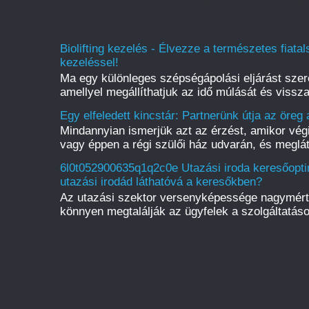
Biolifting kezelés - Élvezze a természetes fiatal
kezeléssel!
Ma egy különleges szépségápolási eljárást szer
amellyel megállíthatjuk az idő múlását és vissza
Egy elfeledett kincstár: Partnerünk útja az öreg
Mindannyian ismerjük azt az érzést, amikor vé
vagy éppen a régi szülői ház udvarán, és meglát
6l0t052900635q1q2c0e Utazási iroda keresőopti
utazási irodád láthatóvá a keresőkben?
Az utazási szektor versenyképessége nagymérté
könnyen megtalálják az ügyfelek a szolgáltatások