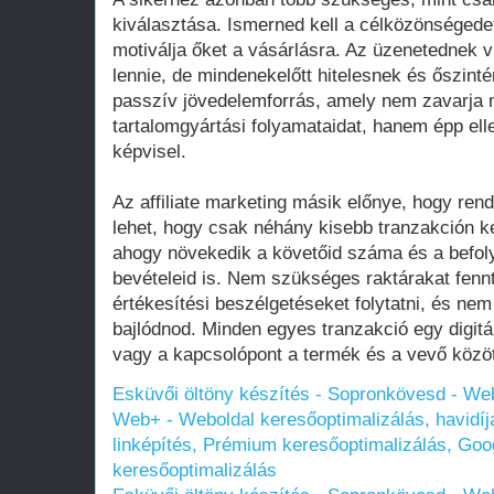
kiválasztása. Ismerned kell a célközönségede
motiválja őket a vásárlásra. Az üzenetednek 
lennie, de mindenekelőtt hitelesnek és őszin
passzív jövedelemforrás, amely nem zavarja
tartalomgyártási folyamataidat, hanem épp ell
képvisel.
Az affiliate marketing másik előnye, hogy ren
lehet, hogy csak néhány kisebb tranzakción ke
ahogy növekedik a követőid száma és a befol
bevételeid is. Nem szükséges raktárakat fenn
értékesítési beszélgetéseket folytatni, és nem
bajlódnod. Minden egyes tranzakció egy digitá
vagy a kapcsolópont a termék és a vevő közöt
Esküvői öltöny készítés - Sopronkövesd - W
Web+ - Weboldal keresőoptimalizálás, havidíj
linképítés, Prémium keresőoptimalizálás, Goog
keresőoptimalizálás