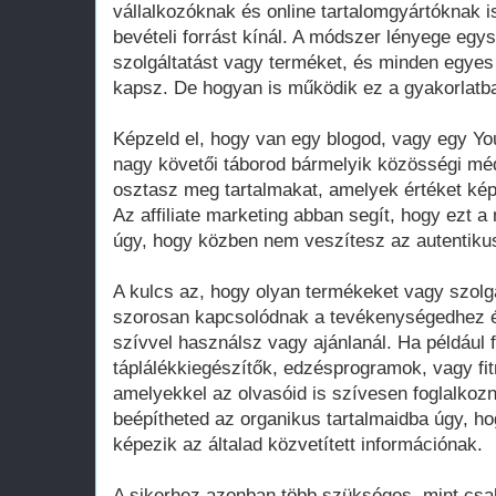
vállalkozóknak és online tartalomgyártóknak is
bevételi forrást kínál. A módszer lényege egy
szolgáltatást vagy terméket, és minden egyes 
kapsz. De hogyan is működik ez a gyakorlatb
Képzeld el, hogy van egy blogod, vagy egy Yo
nagy követői táborod bármelyik közösségi mé
osztasz meg tartalmakat, amelyek értéket kép
Az affiliate marketing abban segít, hogy ezt 
úgy, hogy közben nem veszítesz az autentiku
A kulcs az, hogy olyan termékeket vagy szolgá
szorosan kapcsolódnak a tevékenységedhez é
szívvel használsz vagy ajánlanál. Ha például f
táplálékkiegészítők, edzésprogramok, vagy fi
amelyekkel az olvasóid is szívesen foglalkozn
beépítheted az organikus tartalmaidba úgy, h
képezik az általad közvetített információnak.
A sikerhez azonban több szükséges, mint csa