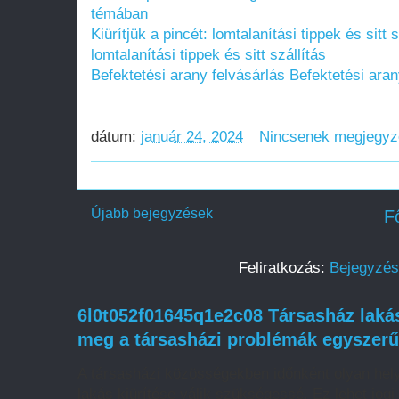
témában
Kiürítjük a pincét: lomtalanítási tippek és sitt s
lomtalanítási tippek és sitt szállítás
Befektetési arany felvásárlás
Befektetési aran
dátum:
január 24, 2024
Nincsenek megjegy
Újabb bejegyzések
F
Feliratkozás:
Bejegyzés
6l0t052f01645q1e2c08 Társasház laká
meg a társasházi problémák egyszer
A társasházi közösségekben időnként olyan hely
lakás kiürítése válik szükségessé. Ez lehet jogi