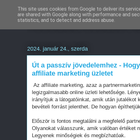
This site uses cookies from Google to deliver its servic
are shared with Google along with performance and secu
Weboldal készítés o
statistics, and to detect and address abuse.
2024. január 24., szerda
Út a passzív jövedelemhez - Hogy
affiliate marketing üzletet
Az affiliate marketing, azaz a partnermarketi
legizgalmasabb online üzleti lehetősége. Lén
irányítjuk a látogatóinkat, amik után jutaléko
bevételi forrást jelenthet. De hogyan építhetjü
Először is fontos megtalálni a megfelelő part
Olyanokat válasszunk, amik valóban értéket n
Legyenek minőségiek és megbízhatóak.