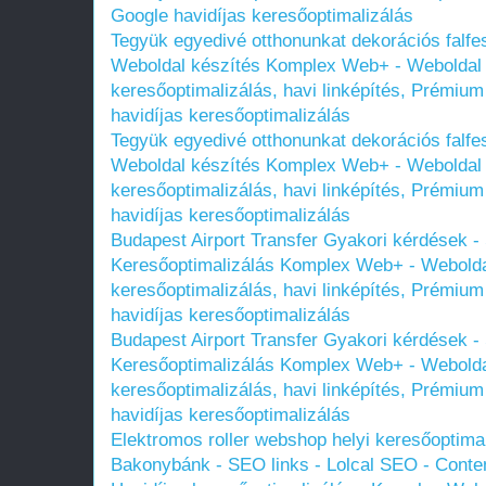
Google havidíjas keresőoptimalizálás
Tegyük egyedivé otthonunkat dekorációs falfes
Weboldal készítés Komplex Web+ - Weboldal k
keresőoptimalizálás, havi linképítés, Prémium
havidíjas keresőoptimalizálás
Tegyük egyedivé otthonunkat dekorációs falfes
Weboldal készítés Komplex Web+ - Weboldal k
keresőoptimalizálás, havi linképítés, Prémium
havidíjas keresőoptimalizálás
Budapest Airport Transfer Gyakori kérdések -
Keresőoptimalizálás Komplex Web+ - Weboldal
keresőoptimalizálás, havi linképítés, Prémium
havidíjas keresőoptimalizálás
Budapest Airport Transfer Gyakori kérdések -
Keresőoptimalizálás Komplex Web+ - Weboldal
keresőoptimalizálás, havi linképítés, Prémium
havidíjas keresőoptimalizálás
Elektromos roller webshop helyi keresőoptimal
Bakonybánk - SEO links - Lolcal SEO - Conten