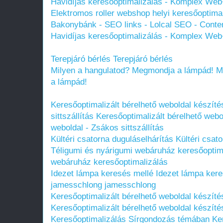
Havidíjas keresőoptimalizálás - Komplex W
Elektromos roller webshop helyi keresőoptimal
Bakonybánk - SEO links - Lolcal SEO - Conten
Havidíjas keresőoptimalizálás - Komplex W
Terepjáró bérlés
Terepjáró bérlés
Milyen a hangulatod? Megmondja a lámpád!
M
a lámpád!
Keresőoptimalizált bérelhető weboldal készíté
sittszállítás
Keresőoptimalizált bérelhető webo
weboldal - Zsákos sittszállítás
Kültéri csatorna duguláselhárítás
Kültéri csat
Téligumi és nyárigumi webáruház keresőoptim
webáruház keresőoptimalizálás
Idezet lámpa keresés mellé
Idezet lámpa kere
jamesschlong
jamesschlong
Keresőoptimalizált bérelhető weboldal készíté
Keresőoptimalizált bérelhető weboldal készíté
Keresőoptimalizálás Sírgondozás témában
Ke