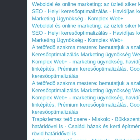
Weboldal és online marketing: az üzleti siker
SEO - Helyi keresőoptimalizálás - Havidíjas ke
Marketing Ügynökség - Komplex Web+
Weboldal és online marketing: az üzleti siker
SEO - Helyi keresőoptimalizálás - Havidíjas ke
Marketing Ügynökség - Komplex Web+
A tetőfedő szakma mestere: bemutatjuk a szak
Keresőoptimalizálás Marketing ügynökség We
Komplex Web+ - marketing ügynökség, havidíj
linképítés, Prémium keresőoptimalizálás, Goog
keresőoptimalizálás
A tetőfedő szakma mestere: bemutatjuk a szak
Keresőoptimalizálás Marketing ügynökség We
Komplex Web+ - marketing ügynökség, havidíj
linképítés, Prémium keresőoptimalizálás, Goog
keresőoptimalizálás
Trapézlemez tető csere - Miskolc - Bükkszentl
határidővel is - Családi házak és kerti építmén
rövid határidővel is