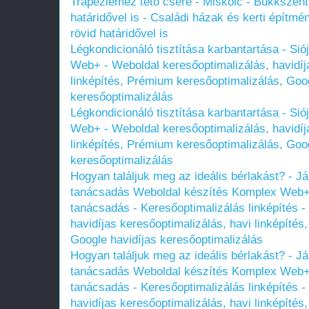
Trapézlemez tető csere - Miskolc - Bükkszentl
határidővel is - Családi házak és kerti építmén
rövid határidővel is
Légkondicionáló tisztítása karbantartása - Si
Web+ - Weboldal keresőoptimalizálás, havidíj
linképítés, Prémium keresőoptimalizálás, Goog
keresőoptimalizálás
Légkondicionáló tisztítása karbantartása - Si
Web+ - Weboldal keresőoptimalizálás, havidíj
linképítés, Prémium keresőoptimalizálás, Goog
keresőoptimalizálás
Hogyan találjuk meg az ideális bérlakást? - J
tanácsadás Weboldal készítés Komplex Web+ 
tanácsadás - Keresőoptimalizálás linképítés -
havidíjas keresőoptimalizálás, havi linképíté
Google havidíjas keresőoptimalizálás
Hogyan találjuk meg az ideális bérlakást? - J
tanácsadás Weboldal készítés Komplex Web+ 
tanácsadás - Keresőoptimalizálás linképítés -
havidíjas keresőoptimalizálás, havi linképíté