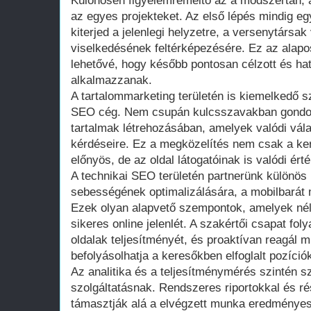
Különösen figyelemreméltó az a módszertan, a
az egyes projekteket. Az első lépés mindig e
kiterjed a jelenlegi helyzetre, a versenytársa
viselkedésének feltérképezésére. Ez az alapo
lehetővé, hogy később pontosan célzott és ha
alkalmazzanak.
A tartalommarketing területén is kiemelkedő 
SEO cég. Nem csupán kulcsszavakban gondol
tartalmak létrehozásában, amelyek valódi vál
kérdéseire. Ez a megközelítés nem csak a k
előnyös, de az oldal látogatóinak is valódi ért
A technikai SEO területén partnerünk különös 
sebességének optimalizálására, a mobilbarát 
Ezek olyan alapvető szempontok, amelyek nél
sikeres online jelenlét. A szakértői csapat f
oldalak teljesítményét, és proaktívan reagál 
befolyásolhatja a keresőkben elfoglalt pozíciók
Az analitika és a teljesítménymérés szintén s
szolgáltatásnak. Rendszeres riportokkal és r
támasztják alá a elvégzett munka eredményes