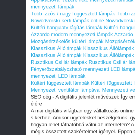
mennyezeti lámpák
Több izzós / nagy függesztett lámpák
Több iz
Nowodvorski kerti lámpák online
Nowodvorski 
Kültéri hangulatvilágítás lámpák
Kültéri hangu
Azzardo modern mennyezeti lámpák
Azzardo 
Mozgásérzékelős kültéri lámpák
Mozgásérzéke
Klasszikus Állólámpák
Klasszikus Állólámpák
Klasszikus Állólámpák
Klasszikus Állólámpák
Rusztikus Csillár lámpák
Rusztikus Csillár l
Fényerőszabályozható mennyezeti LED lámp
mennyezeti LED lámpák
Kültéri függesztett lámpák
Kültéri függesztett
Mennyezeti ventilátor lámpával
Mennyezeti ven
SEO cég - A digitális jelenlét művészei: Így 
élére
A mai digitális világban egy vállalkozás online
sikerhez. Amikor ügyfelekkel beszélgetünk, gy
hogyan lehet láthatóbbá válni az interneten? 
mégis összetett szakértelmet igényel. Éppen 