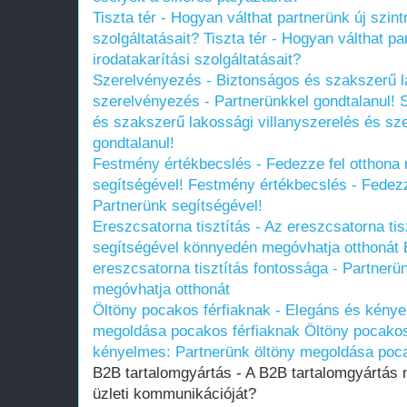
Tiszta tér - Hogyan válthat partnerünk új szintr
szolgáltatásait?
Tiszta tér - Hogyan válthat par
irodatakarítási szolgáltatásait?
Szerelvényezés - Biztonságos és szakszerű la
szerelvényezés - Partnerünkkel gondtalanul!
és szakszerű lakossági villanyszerelés és sz
gondtalanul!
Festmény értékbecslés - Fedezze fel otthona r
segítségével!
Festmény értékbecslés - Fedezze 
Partnerünk segítségével!
Ereszcsatorna tisztítás - Az ereszcsatorna tis
segítségével könnyedén megóvhatja otthonát
ereszcsatorna tisztítás fontossága - Partner
megóvhatja otthonát
Öltöny pocakos férfiaknak - Elegáns és kénye
megoldása pocakos férfiaknak
Öltöny pocakos
kényelmes: Partnerünk öltöny megoldása poca
B2B tartalomgyártás - A B2B tartalomgyártás 
üzleti kommunikációját?