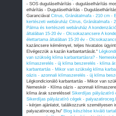
- SOS duguláselhárítás - duguláselhárítás mos
elhárítás - Duguláselhárítás - Duguláselhárít
Garanciával
Citrus, Gránátalmafa - 210 cm -
kertészeti webáruház
Citrus, Gránátalmafa - 
Pálma és kertészeti webáruház
A kondenzáció
általában 15-20 év - Olcsokazancsere
A konde
élettartama általában 15-20 év - Olcsokazanc
kazáncsere kéménnyel, teljes hivatalos ügyinté
Elvégezzük a kazán karbantartását."
Légkondi
van szükség klíma karbantartásra? - Nemeskér
klímaszerelés - új klíma beszerelés - klíma á
karbantartás - Mikor van szükség klíma karba
oázis - azonnali klímaszerelés - új klíma besz
Légkondicionáló karbantartás - Mikor van szü
Nemeskér - Klíma oázis - azonnali klímaszerel
klíma árak szereléssel
Sikerdíjas pályázatíró
Sikerdíjas pályázatíró cégek - palyazatiroceg.
- kérjen ajánlatot, találkozzunk személyesen i
palyazatiroceg.hu"
Blog készítése kiváló tart