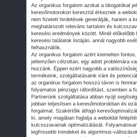
Az organikus forgalom azokat a látogatókat je
keresőmotorokon keresztül érkeznek a webolda
nem fizetett hirdetések generálják, hanem a k
meghatározott releváns tartalom és kulcsszav
keresési eredmények között. Minél előkelőbb 
keresési találatok listáján, annál nagyobb esél
felhasználók.
Az organikus forgalom azért kiemelten fontos,
jellemzően célzottan, egy adott problémára v
hozzánk. Éppen ezért nagyobb a valószínűség
termékeink, szolgáltatásaink iránt és potenci
az organikus forgalom hosszú távon is fenntar
folyamatos pénzügyi ráfordítást, szemben a fiz
Partnerünk szolgáltatása abban nyújt segítsé
jobban teljesítsen a keresőmotorokban és ezál
forgalmat. Szakértőik átfogó keresőoptimalizá
ki, amely magában foglalja a weboldal felépít
kulcsszavainak optimalizálását. Folyamatosan
legfrissebb trendeket és algoritmus-változások