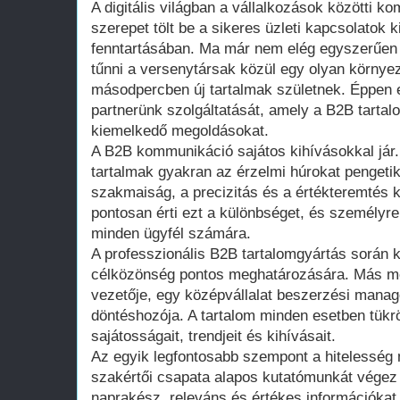
A digitális világban a vállalkozások közötti 
szerepet tölt be a sikeres üzleti kapcsolatok 
fenntartásában. Ma már nem elég egyszerűen je
tűnni a versenytársak közül egy olyan környe
másodpercben új tartalmak születnek. Éppen 
partnerünk szolgáltatását, amely a B2B tartal
kiemelkedő megoldásokat.
A B2B kommunikáció sajátos kihívásokkal jár.
tartalmak gyakran az érzelmi húrokat pengetik
szakmaiság, a precizitás és a értékteremtés k
pontosan érti ezt a különbséget, és személyr
minden ügyfél számára.
A professzionális B2B tartalomgyártás során k
célközönség pontos meghatározására. Más meg
vezetője, egy középvállalat beszerzési manag
döntéshozója. A tartalom minden esetben tükrö
sajátosságait, trendjeit és kihívásait.
Az egyik legfontosabb szempont a hitelesség
szakértői csapata alapos kutatómunkát végez 
naprakész, releváns és értékes információkat