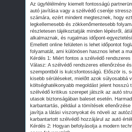
Az ügyfélélmény kiemelt fontosságú partnerü
autó javítása vagy a szélvédő cseréje stressz
számára, ezért mindent megtesznek, hogy ezt
legkellemesebb és zökkenőmentesebb folyamat
részletesen tájékoztatják minden lépésről, átlá
alkalmaznak, és rugalmas időpont-egyeztetési
Emellett online felületen is lehet időpontot fog
folyamatát, ami különösen hasznos lehet a ma
Kérdés 1: Miért fontos a szélvédő rendszeres
Válasz: A szélvédő rendszeres ellenőrzése és
szempontból is kulcsfontosságú. Először is, se
kisebb sérüléseket, mielőtt azok súlyosabbá 
költséghatékonyabb megoldást jelent hosszú t
szélvédő kritikus szerepet játszik az autó stru
utasok biztonságában baleset esetén. Harmad
karbantartás, például a tömítések ellenőrzése 
javítja a látási viszonyokat és növeli az autózá
karbantartott szélvédő hozzájárul az autó ér
Kérdés 2: Hogyan befolyásolja a modern techn