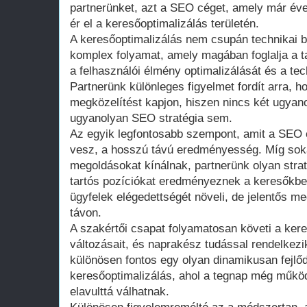
partnerünket, azt a SEO céget, amely már év
ér el a keresőoptimalizálás területén.
A keresőoptimalizálás nem csupán technikai b
komplex folyamat, amely magában foglalja a t
a felhasználói élmény optimalizálását és a tech
Partnerünk különleges figyelmet fordít arra, h
megközelítést kapjon, hiszen nincs két ugyano
ugyanolyan SEO stratégia sem.
Az egyik legfontosabb szempont, amit a SEO
vesz, a hosszú távú eredményesség. Míg sok
megoldásokat kínálnak, partnerünk olyan strat
tartós pozíciókat eredményeznek a keresőkbe
ügyfelek elégedettségét növeli, de jelentős me
távon.
A szakértői csapat folyamatosan követi a ker
változásait, és naprakész tudással rendelkezi
különösen fontos egy olyan dinamikusan fejlőd
keresőoptimalizálás, ahol a tegnap még műk
elavulttá válhatnak.