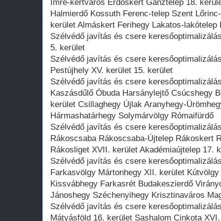
Imre-kertváros Erdőskert Ganztelep 18. kerüle
Halmierdő Kossuth Ferenc-telep Szent Lőrinc-
kerület Almáskert Ferihegy Lakatos-lakótelep
Szélvédő javítás és csere keresőoptimalizálás
5. kerület
Szélvédő javítás és csere keresőoptimalizálá
Pestújhely XV. kerület 15. kerület
Szélvédő javítás és csere keresőoptimalizál
Kaszásdűlő Óbuda Harsánylejtő Csúcshegy Bék
kerület Csillaghegy Újlak Aranyhegy-Ürömheg
Hármashatárhegy Solymárvölgy Rómaifürdő
Szélvédő javítás és csere keresőoptimalizál
Rákoscsaba Rákoscsaba-Újtelep Rákoskert 
Rákosliget XVII. kerület Akadémiaújtelep 17. k
Szélvédő javítás és csere keresőoptimalizálás
Farkasvölgy Mártonhegy XII. kerület Kútvöl
Kissvábhegy Farkasrét Budakeszierdő Virányo
Jánoshegy Széchenyihegy Krisztinaváros Mag
Szélvédő javítás és csere keresőoptimalizál
Mátyásföld 16. kerület Sashalom Cinkota XVI.