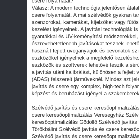
csere folyamatát?
Válasz: A modern technológia jelentősen átalak
csere folyamatát. A mai szélvédők gyakran ta
szenzorokat, kamerákat, kijelzőket vagy fűtős
kezelést igényelnek. A javítási technológiák is 
gyantákkal és UV-keményítési módszerekkel,
észrevehetetlenebb javításokat tesznek lehető
használt fejlett üveganyagok és bevonatok szi
eszközöket igényelnek a megfelelő kezeléshez
eszközök és szoftverek lehetővé teszik a sér
a javítás utáni kalibrálást, különösen a fejle
(ADAS) felszerelt járműveknél. Mindez azt jel
javítás és csere egy komplex, high-tech folya
képzést és beruházást igényel a szakemberek
Szélvédő javítás és csere keresőoptimalizálá
csere keresőoptimalizálás Veresegyház Szélv
keresőoptimalizálás Gödöllő Szélvédő javítás
Törökbálint Szélvédő javítás és csere kereső
Szélvédő javítás és csere keresőoptimalizálá