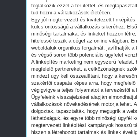
foglalkozik ezzel a területtel, és megtapasztal
tud hozni a vállalkozások életében.
Egy jól megtervezett és kivitelezett linképítés
kulcsfontosságú a vállalkozás sikeréhez. Első
minőségi tartalmakat és linkeket hozzon létr
hitelessé teszik a céget az online világban. E
weboldaluk organikus forgalmát, javíthatják a
és végső soron több potenciális ügyfelet vonz
A linképítés marketing nem egyszerű feladat, h
megfelelő partnereket, a célközönségnek szóló
mindezt úgy kell összeállítani, hogy a kereső
szakértői csapata képes arra, hogy megfelelő 
végigvigye a teljes folyamatot a tervezéstől a 
Ügyfeleink visszajelzései alapján elmondhatju
vállalkozások növekedésének motorja lehet. A
dolgoztak, tapasztalták, hogy megugrik a webo
láthatóságuk, és egyre több minőségi ügyfél k
megtervezett linképítési kampányok hosszú tá
hiszen a létrehozott tartalmak és linkek éveki