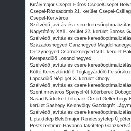
Királymajor Csepel-Háros CsepelCsepel-Belv
Csepel-Rózsadomb 21. kerület Csepel-Csillagt
Csepel-Kertváros
Szélvédő javítás és csere keresőoptimalizálá
Nagytétény XXII. kerület 22. kerület Baross G
Szélvédő javítás és csere keresőoptimalizál
Századosnegyed Ganznegyed Magdolnanegyed T
Orczynegyed Csarnoknegyed VIII. kerület Pa
Kerepesdűlő Losoncinegyed
Szélvédő javítás és csere keresőoptimalizálás
Kúttó Keresztúridűlő Téglagyárdűlő Felsőrák
Laposdűlő Népliget X. kerület Óhegy
Szélvédő javítás és csere keresőoptimalizálá
Szentimreváros Spanyolrét Kőérberek Dobogó 
Sasad Nádorkert Infopark Örsöd Gellérthegy
kerület Sashegy Kelenvölgy Gazdagrét Lágy
Szélvédő javítás és csere keresőoptimalizálá
Liptáktelep Belsőmajor Rendessytelep Újpéter
Pestszentimre Havanna-lakótelep Ganzkertvár