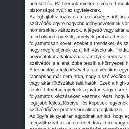
befektetés. Partnerünk minden elvégzett munká
biztonságot nyújt az ügyfeleknek.
Az éghajlatváltozás és a szélsőséges időjárá
szélvédők egyre nagyobb igénybevételnek vann
hőmérséklet-változások, a jégeső vagy akár
mind olyan tényezők, amelyek próbára teszik 
folyamatosan követi ezeket a trendeket, és szo
hogy megfeleljenek az új kihívásoknak. Példáu
bevonatokat alkalmaznak, amelyek nemcsak a
szélvédőt is ellenállóbbá teszik a környezeti
A technológia fejlődésével a szélvédők is egy
Manapság már nem ritka, hogy a szélvédőbe be
vagy akár fűtőszálak találhatók. Ezek a hig
szakértelmet igényelnek a javítás vagy csere
folyamatos képzéseken vesznek részt, hogy lé
legújabb fejlesztéseivel, és képesek legyenek
szélvédőjével professzionálisan foglalkozni.
Az ügyfelek gyakran aggódnak amiatt, hogy e
megváltozhat az autó eredeti karaktere vagy es