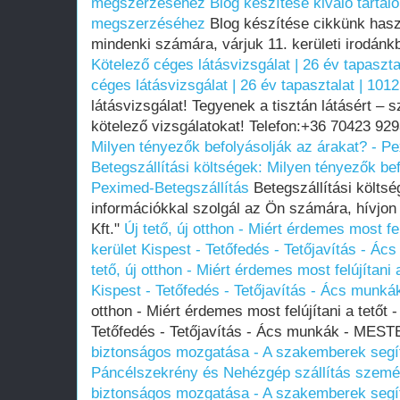
megszerzéséhez
Blog készítése kiváló tarta
megszerzéséhez
Blog készítése cikkünk hasz
mindenki számára, várjuk 11. kerületi irodán
Kötelező céges látásvizsgálat | 26 év tapaszta
céges látásvizsgálat | 26 év tapasztalat | 1012
látásvizsgálat! Tegyenek a tisztán látásért –
kötelező vizsgálatokat! Telefon:+36 70423 92
Milyen tényezők befolyásolják az árakat? - P
Betegszállítási költségek: Milyen tényezők bef
Peximed-Betegszállítás
Betegszállítási költs
információkkal szolgál az Ön számára, hívjo
Kft."
Új tető, új otthon - Miért érdemes most fel
kerület Kispest - Tetőfedés - Tetőjavítás -
tető, új otthon - Miért érdemes most felújítani 
Kispest - Tetőfedés - Tetőjavítás - Ács mu
otthon - Miért érdemes most felújítani a tetőt 
Tetőfedés - Tetőjavítás - Ács munkák - ME
biztonságos mozgatása - A szakemberek segí
Páncélszekrény és Nehézgép szállítás szemé
biztonságos mozgatása - A szakemberek segí