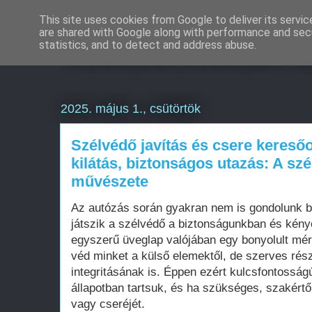
This site uses cookies from Google to deliver its servic
are shared with Google along with performance and secu
Weboldal készítés o
statistics, and to detect and address abuse.
2025. május 1., csütörtök
Szélvédő javítás és csere keresőo
kilátás, biztonságos utazás: A szé
művészete
Az autózás során gyakran nem is gondolunk be
játszik a szélvédő a biztonságunkban és kény
egyszerű üveglap valójában egy bonyolult mé
véd minket a külső elemektől, de szerves rés
integritásának is. Éppen ezért kulcsfontosság
állapotban tartsuk, és ha szükséges, szakértő
vagy cseréjét.