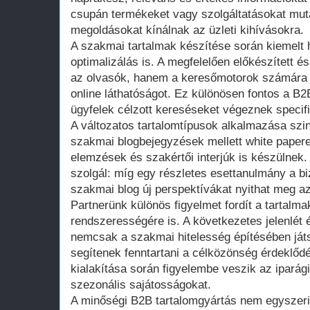
csupán termékeket vagy szolgáltatásokat mut
megoldásokat kínálnak az üzleti kihívásokra.
A szakmai tartalmak készítése során kiemelt
optimalizálás is. A megfelelően előkészített 
az olvasók, hanem a keresőmotorok számára i
online láthatóságot. Ez különösen fontos a B2
ügyfelek célzott kereséseket végeznek specif
A változatos tartalomtípusok alkalmazása szin
szakmai blogbejegyzések mellett white papere
elemzések és szakértői interjúk is készülne
szolgál: míg egy részletes esettanulmány a bi
szakmai blog új perspektívákat nyithat meg az
Partnerünk különös figyelmet fordít a tartalma
rendszerességére is. A következetes jelenlét 
nemcsak a szakmai hitelesség építésében já
segítenek fenntartani a célközönség érdeklődés
kialakítása során figyelembe veszik az ipará
szezonális sajátosságokat.
A minőségi B2B tartalomgyártás nem egyszeri