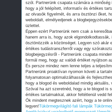
szól. Partnerünk csapata számára a minőség i
hogy a jól felépített, informatív és értékes t
az olvasók figyelmét, és arra ösztönzi őket,
weboldalt, elmélyedjenek a blogbejegyzésekb
üzlettel.
Éppen ezért Partnerünk nem csak a keresőbar
hanem arra is, hogy azok elgondolkodtassák, i
ösztönözzék a közönséget. Legyen szó akár eg
értékes tudástranszferről vagy egy szórakozta
blogbejegyzésről - Partnerünk csapata minde
formál meg, hogy az valódi értéket nyújtson 
És persze mindez nem lenne teljes a teljesít
Partnerünk proaktívan nyomon követi a tartal
folyamatosan optimalizálhassák és fejleszthes
hogy a blogod és weboldalad mindig aktuális,
Szóval ha azt szeretnéd, hogy a te blogod is sz
értékes tartalmakkal, akkor feltétlenül vedd fe
Ők mindent megtesznek azért, hogy a te onlin
legyen!
Tükörmegvilágító fali lámpák
Tükörmegv
Applikációval vezérelhető mennyezeti lámpák