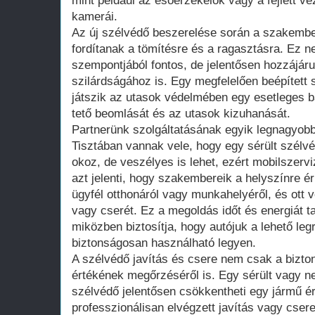
mint például az esőérzékelők vagy a fejlett 
kamerái.
Az új szélvédő beszerelése során a szakembe
fordítanak a tömítésre és a ragasztásra. Ez 
szempontjából fontos, de jelentősen hozzájárul
szilárdságához is. Egy megfelelően beépített 
játszik az utasok védelmében egy esetleges b
tető beomlását és az utasok kizuhanását.
Partnerünk szolgáltatásának egyik legnagyob
Tisztában vannak vele, hogy egy sérült szél
okoz, de veszélyes is lehet, ezért mobilszervi
azt jelenti, hogy szakembereik a helyszínre é
ügyfél otthonáról vagy munkahelyéről, és ott v
vagy cserét. Ez a megoldás időt és energiát t
miközben biztosítja, hogy autójuk a lehető legr
biztonságosan használható legyen.
A szélvédő javítás és csere nem csak a bizto
értékének megőrzéséről is. Egy sérült vagy n
szélvédő jelentősen csökkentheti egy jármű é
professzionálisan elvégzett javítás vagy cse