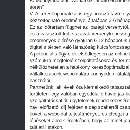
K: Mennyi idő alatt várhatóak látható eredmén
során?
V: A keresőoptimalizálás egy hosszú távú fol
kézzelfogható eredményei általában 3-6 hóna
Ez az időtartam függhet az iparági versenytől, 
és a választott kulcsszavak versenyképességét
eredmények elérése gyakran 6-12 hónapot is 
digitális térben való láthatóság kulcsfontoss
A potenciális ügyfelek elsődlegesen az online 
számukra megfelelő szolgáltatásokra és term
nélkülözhetetlen a hatékony keresőoptimalizál
vállalkozásunk weboldalára könnyedén rátalá
használói.
Partnerünk, aki évek óta kiemelkedő tapasztal
területen, egy valóban egyedülálló havidíjas k
szolgáltatással áll ügyfeleinek rendelkezésér
havi előfizetői díj fejében a cég szakértői c
követi a weboldal teljesítményét, és elvégzi a
lépéseket annak érdekében, hogy az minél jobb
találati listákon.