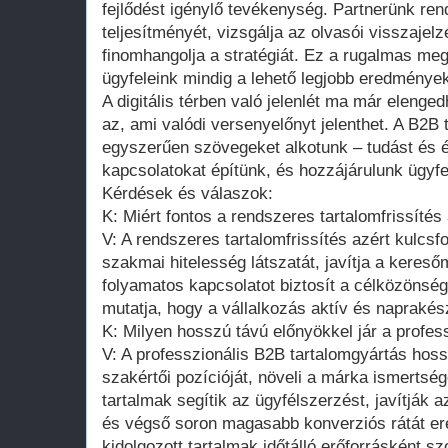
fejlődést igénylő tevékenység. Partnerünk re
teljesítményét, vizsgálja az olvasói visszaje
finomhangolja a stratégiát. Ez a rugalmas meg
ügyfeleink mindig a lehető legjobb eredményeke
A digitális térben való jelenlét ma már elenge
az, ami valódi versenyelőnyt jelenthet. A B2B
egyszerűen szövegeket alkotunk – tudást és é
kapcsolatokat építünk, és hozzájárulunk ügyfel
Kérdések és válaszok:
K: Miért fontos a rendszeres tartalomfrissít
V: A rendszeres tartalomfrissítés azért kulcsf
szakmai hitelesség látszatát, javítja a keres
folyamatos kapcsolatot biztosít a célközönségg
mutatja, hogy a vállalkozás aktív és naprakés
K: Milyen hosszú távú előnyökkel jár a profes
V: A professzionális B2B tartalomgyártás hossz
szakértői pozícióját, növeli a márka ismertség
tartalmak segítik az ügyfélszerzést, javítják 
és végső soron magasabb konverziós rátát er
kidolgozott tartalmak időtálló erőforrásként 