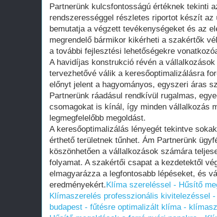
Partnerünk kulcsfontosságú értéknek tekinti az
rendszerességgel részletes riportot készít a
bemutatja a végzett tevékenységeket és az el
megrendelő bármikor kikérheti a szakértők vé
a további fejlesztési lehetőségekre vonatkozó
A havidíjas konstrukció révén a vállalkozáso
tervezhetővé válik a keresőoptimalizálásra for
előnyt jelent a hagyományos, egyszeri áras s
Partnerünk ráadásul rendkívül rugalmas, egye
csomagokat is kínál, így minden vállalkozás 
legmegfelelőbb megoldást.
A keresőoptimalizálás lényegét tekintve soka
érthető területnek tűnhet. Ám Partnerünk ügy
köszönhetően a vállalkozások számára teljese
folyamat. A szakértői csapat a kezdetektől vég
elmagyarázza a legfontosabb lépéseket, és váll
eredményekért.
Klíma szereléssel - Hűsítő me
Klímaszerelés professzionális kivitelezéssel 
budapest - fűtésre optimalizált klíma - klímas