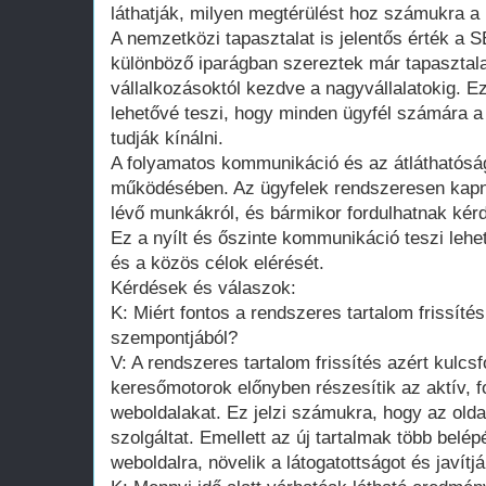
láthatják, milyen megtérülést hoz számukra a b
A nemzetközi tapasztalat is jelentős érték 
különböző iparágban szereztek már tapasztal
vállalkozásoktól kezdve a nagyvállalatokig. E
lehetővé teszi, hogy minden ügyfél számára 
tudják kínálni.
A folyamatos kommunikáció és az átláthatóság
működésében. Az ügyfelek rendszeresen kapna
lévő munkákról, és bármikor fordulhatnak kér
Ez a nyílt és őszinte kommunikáció teszi leh
és a közös célok elérését.
Kérdések és válaszok:
K: Miért fontos a rendszeres tartalom frissíté
szempontjából?
V: A rendszeres tartalom frissítés azért kulcs
keresőmotorok előnyben részesítik az aktív, f
weboldalakat. Ez jelzi számukra, hogy az olda
szolgáltat. Emellett az új tartalmak több belép
weboldalra, növelik a látogatottságot és javítjá