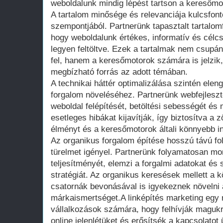
weboldalunk mindig lépést tartson a keresőmot
A tartalom minősége és relevanciája kulcsfon
szempontjából. Partnerünk tapasztalt tartalom
hogy weboldalunk értékes, informatív és célcso
legyen feltöltve. Ezek a tartalmak nem csupán 
fel, hanem a keresőmotorok számára is jelzik,
megbízható forrás az adott témában.
A technikai háttér optimalizálása szintén elen
forgalom növeléséhez. Partnerünk webfejlesztő
weboldal felépítését, betöltési sebességét és m
esetleges hibákat kijavítják, így biztosítva a
élményt és a keresőmotorok általi könnyebb i
Az organikus forgalom építése hosszú távú fol
türelmet igényel. Partnerünk folyamatosan mo
teljesítményét, elemzi a forgalmi adatokat és
stratégiát. Az organikus keresések mellett a
csatornák bevonásával is igyekeznek növelni a
márkaismertséget.A linképítés marketing egy 
vállalkozások számára, hogy felhívják magukra
online jelenlétüket és erősítsék a kapcsolatot