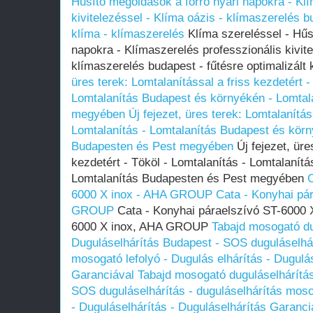
Hűsítő megoldások a forró nyári napokra - Kl
kivitelezéssel - Klíma oázis - klímaszerelés bu
klíma - klímaszerelés
Klíma szereléssel - Hűs
napokra - Klímaszerelés professzionális kivite
klímaszerelés budapest - fűtésre optimalizált
üres terek: Lomtalanítással a friss kezdetért -
Lomtalanítás Budapest és környékén - Lomtal
megyében
Új fejezet, üres terek: Lomtalanítás
Lomtalanítás - Lomtalanítás Budapest és körn
Budapesten és Pest megyében
Új fejezet, üre
kezdetért - Tököl - Lomtalanítás - Lomtalanít
Lomtalanítás Budapesten és Pest megyében
C
6000 X inox - AHA GROUP
Cata - Konyhai pá
GROUP
Cata - Konyhai páraelszívó ST-6000 X
6000 X inox, AHA GROUP
Tabajd mosogató du
Duguláselhárítás Budapest - SOS duguláselhár
mosogató lefolyó - Dugulás elhárítás - Dugulá
Garanciával
Tabajd mosogató duguláselhárítás
SOS duguláselhárítás - duguláselhárítás mosog
- Duguláselhárítás - Duguláselhárítás Garanci