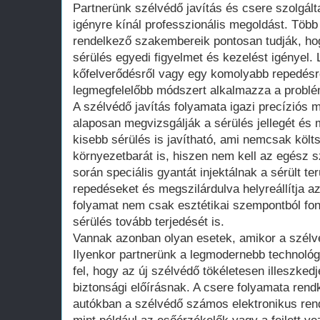
Partnerünk szélvédő javítás és csere szolgált
igényre kínál professzionális megoldást. Több 
rendelkező szakembereik pontosan tudják, h
sérülés egyedi figyelmet és kezelést igényel.
kőfelverődésről vagy egy komolyabb repedésr
legmegfelelőbb módszert alkalmazza a problé
A szélvédő javítás folyamata igazi precíziós
alaposan megvizsgálják a sérülés jellegét és
kisebb sérülés is javítható, ami nemcsak köl
környezetbarát is, hiszen nem kell az egész sz
során speciális gyantát injektálnak a sérült ter
repedéseket és megszilárdulva helyreállítja az
folyamat nem csak esztétikai szempontból fo
sérülés tovább terjedését is.
Vannak azonban olyan esetek, amikor a szélvé
Ilyenkor partnerünk a legmodernebb technológ
fel, hogy az új szélvédő tökéletesen illeszked
biztonsági előírásnak. A csere folyamata rend
autókban a szélvédő számos elektronikus rend