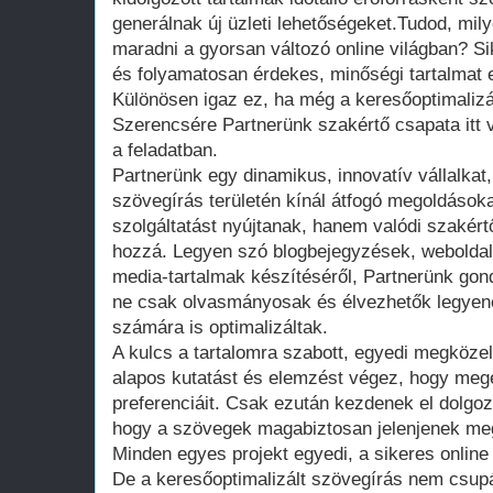
generálnak új üzleti lehetőségeket.Tudod, mi
maradni a gyorsan változó online világban? Si
és folyamatosan érdekes, minőségi tartalmat el
Különösen igaz ez, ha még a keresőoptimalizá
Szerencsére Partnerünk szakértő csapata itt
a feladatban.
Partnerünk egy dinamikus, innovatív vállalkat
szövegírás területén kínál átfogó megoldáso
szolgáltatást nyújtanak, hanem valódi szakértő
hozzá. Legyen szó blogbejegyzések, weboldal
media-tartalmak készítéséről, Partnerünk gon
ne csak olvasmányosak és élvezhetők legye
számára is optimalizáltak.
A kulcs a tartalomra szabott, egyedi megközel
alapos kutatást és elemzést végez, hogy megé
preferenciáit. Csak ezután kezdenek el dolgozn
hogy a szövegek magabiztosan jelenjenek meg 
Minden egyes projekt egyedi, a sikeres online 
De a keresőoptimalizált szövegírás nem csupá