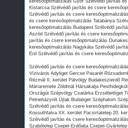
keresőoptimalizálás Győr Szélvédő javítás és
Kistarcsa Szélvédő javítás és csere keresőop
Szélvédő javítás és csere keresőoptimalizálá
és csere keresőoptimalizálás Tatabánya Szélv
keresőoptimalizálás Budapest Szélvédő javítá
Aszód Szélvédő javítás és csere keresőoptima
javítás és csere keresőoptimalizálás Dunakes
keresőoptimalizálás Nagykáta Szélvédő javítá
Érd Szélvédő javítás és csere keresőoptimali
Szélvédő javítás és csere keresőoptimalizál
Víziváros Adyliget Gercse Pasarét Rózsadom
Rézmál II. kerület Pálvölgy Budakeszierdő R
Máriaremete Zöldmál Hársakalja Pesthidegkút
Országút Szépvölgy Csatárka Erzsébetliget T
Petneházyrét Újlak Budaliget Széphalom Szép
Szélvédő javítás és csere keresőoptimalizálá
Kossuthfalva XX. kerület Pacsirtatelep 20. k
Szélvédő javítás és csere keresőoptimalizálá
Szabótelep Csepel-Erdőalja Csepel-Gyártelep