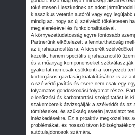
gondolt: kizárólag olyan minőségi alkatrésze
tökéletesen illeszkednek az adott járműmodel
klasszikus veterán autóról vagy egy legújabb 
mindig az, hogy az új szélvédő tökéletesen ha
megjelenésével és funkcionalitásával.
A környezettudatosság egyre fontosabb szemp
Partnerünk elkötelezett a fenntarthatóság mell
az újrahasznosításra. A kicserélt szélvédőke
kezelik, hanem speciális újrahasznosító üzeme
és a műanyag komponenseket szétválasztják é
gyakorlat nemcsak csökkenti a környezeti terh
körforgásos gazdaság kialakításához is az au
A szélvédő javítás és csere nem csak egy egy
folyamatos gondoskodási folyamat része. Par
ellenőrzési és karbantartási szolgáltatást is 
szakembereik átvizsgálják a szélvédőt és az ab
tömítéseket, és szükség esetén javaslatot te
intézkedésekre. Ez a proaktív megközelítés s
problémákat, és hosszú távon költséghatékon
autótulajdonosok számára.