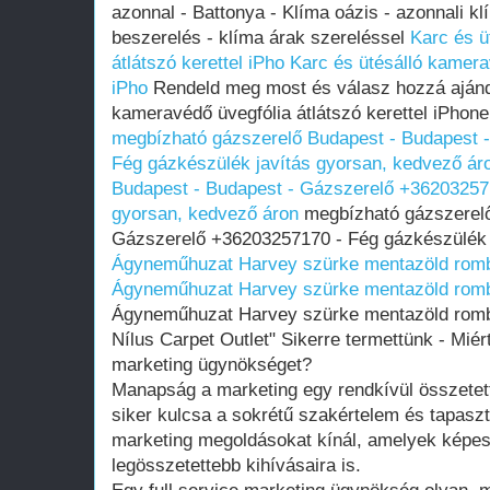
azonnal - Battonya - Klíma oázis - azonnali kl
beszerelés - klíma árak szereléssel
Karc és ü
átlátszó kerettel iPho
Karc és ütésálló kamerav
iPho
Rendeld meg most és válasz hozzá ajánd
kameravédő üvegfólia átlátszó kerettel iPhon
megbízható gázszerelő Budapest - Budapest 
Fég gázkészülék javítás gyorsan, kedvező ár
Budapest - Budapest - Gázszerelő +362032571
gyorsan, kedvező áron
megbízható gázszerelő
Gázszerelő +36203257170 - Fég gázkészülék 
Ágyneműhuzat Harvey szürke mentazöld romb
Ágyneműhuzat Harvey szürke mentazöld romb
Ágyneműhuzat Harvey szürke mentazöld rom
Nílus Carpet Outlet" Sikerre termettünk - Miér
marketing ügynökséget?
Manapság a marketing egy rendkívül összetett 
siker kulcsa a sokrétű szakértelem és tapaszt
marketing megoldásokat kínál, amelyek képe
legösszetettebb kihívásaira is.