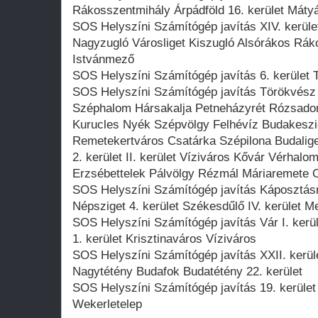
Rákosszentmihály Árpádföld 16. kerület Mátyá
SOS Helyszíni Számítógép javítás XIV. kerület
Nagyzugló Városliget Kiszugló Alsórákos Rá
Istvánmező
SOS Helyszíni Számítógép javítás 6. kerület T
SOS Helyszíni Számítógép javítás Törökvész
Széphalom Hársakalja Petneházyrét Rózsado
Kurucles Nyék Szépvölgy Felhévíz Budakeszie
Remetekertváros Csatárka Szépilona Budalig
2. kerület II. kerület Víziváros Kővár Vérhal
Erzsébettelek Pálvölgy Rézmál Máriaremete 
SOS Helyszíni Számítógép javítás Káposztásm
Népsziget 4. kerület Székesdűlő IV. kerület M
SOS Helyszíni Számítógép javítás Vár I. kerü
1. kerület Krisztinaváros Víziváros
SOS Helyszíni Számítógép javítás XXII. kerül
Nagytétény Budafok Budatétény 22. kerület
SOS Helyszíni Számítógép javítás 19. kerület 
Wekerletelep