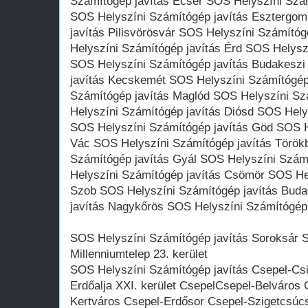
Számítógép javítás Ecser SOS Helyszíni Szá
SOS Helyszíni Számítógép javítás Esztergo
javítás Pilisvörösvár SOS Helyszíni Számító
Helyszíni Számítógép javítás Érd SOS Helysz
SOS Helyszíni Számítógép javítás Budakeszi
javítás Kecskemét SOS Helyszíni Számítógép 
Számítógép javítás Maglód SOS Helyszíni Sz
Helyszíni Számítógép javítás Diósd SOS Hely
SOS Helyszíni Számítógép javítás Göd SOS H
Vác SOS Helyszíni Számítógép javítás Törökb
Számítógép javítás Gyál SOS Helyszíni Szám
Helyszíni Számítógép javítás Csömör SOS Hel
Szob SOS Helyszíni Számítógép javítás Bud
javítás Nagykőrös SOS Helyszíni Számítógép 
SOS Helyszíni Számítógép javítás Soroksár So
Millenniumtelep 23. kerület
SOS Helyszíni Számítógép javítás Csepel-Csi
Erdőalja XXI. kerület CsepelCsepel-Belváros 
Kertváros Csepel-Erdősor Csepel-Szigetcsúc