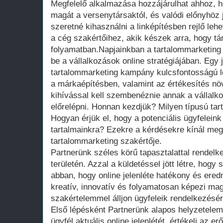
Megfelelő alkalmazása hozzájárulhat ahhoz, 
magát a versenytársaktól, és valódi előnyhöz 
szeretné kihasználni a linképítésben rejlő leh
a cég szakértőihez, akik készek arra, hogy 
folyamatban.Napjainkban a tartalommarketing 
be a vállalkozások online stratégiájában. Egy j
tartalommarketing kampány kulcsfontosságú l
a márkaépítésben, valamint az értékesítés n
kihívással kell szembenéznie annak a vállalko
előrelépni. Honnan kezdjük? Milyen típusú ta
Hogyan érjük el, hogy a potenciális ügyfeleink 
tartalmainkra? Ezekre a kérdésekre kínál meg
tartalommarketing szakértője.
Partnerünk széles körű tapasztalattal rendelk
területén. Azzal a küldetéssel jött létre, hogy
abban, hogy online jelenléte hatékony és ere
kreatív, innovatív és folyamatosan képezi ma
szakértelemmel álljon ügyfeleik rendelkezésér
Első lépésként Partnerünk alapos helyzetelem
ügyfél aktuális online jelenlétét, értékeli az