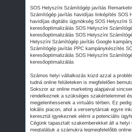
SOS Helyszíni Számítógép javítás Remarketin
Számítógép javítás havidíjas linképítés SOS 
havidíjas digitális ügynökség SOS Helyszíni 
keresőoptimalizálás SOS Helyszíni Számítógé
keresőoptimalizálás SOS Helyszíni Számítógé
Helyszíni Számítógép javítás Google kampán
Számítógép javítás PPC kampánykészítés SOS
keresőoptimalizálás SOS Helyszíni Számítógép
keresőoptimalizálás
Számos helyi vállalkozás küzd azzal a problé
tudná online felületeken is megfelelően bemutat
Sokszor az online marketing alapjaival sincs
rendelkeznek a szükséges szakértelemmel és 
megjelenhessenek a virtuális térben. Ez pedig
lokális piacon, ahol a versenytársak egyre in
keresztül igyekeznek elérni a potenciális ügyf
Cégünk tapasztalt szakemberekkel áll a helyi
megtaláljuk a számukra legmegfelelőbb onlin