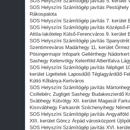
SOS Helyszíni Számítógép javítás 5. kerület V
SOS Helyszíni Számítógép javítás Pestújhely Ú
Rákospalota
SOS Helyszíni Számítógép javítás 7. kerület E
SOS Helyszíni Számítógép javítás Középső-Fe
Attila-lakótelep Külső-Ferencváros 9. kerület
SOS Helyszíni Számítógép javítás Spanyolrét 
Szentimreváros Madárhegy 11. kerület Őrmez
Pösingermajor Infopark Gellérthegy Nádorke
Sashegy Kelenvölgy Kelenföld Albertfalva L
SOS Helyszíni Számítógép javítás Népliget 10
kerület Ligettelek Laposdűlő Téglagyárdűlő F
Kúttó Kőbánya-Kertváros
SOS Helyszíni Számítógép javítás Mártonheg
Csillebérc Zugliget Sashegy Budakeszierdő Kri
Svábhegy Kútvölgy XII. kerület Magasút Fark
Kissvábhegy Farkasrét Széchenyihegy Német
SOS Helyszíni Számítógép javítás Angyalföld 
XIII. kerület Göncz Árpád városközpont Újlipó
SOS Helyszíni Számítógép javítás XVI. kerül