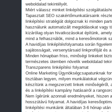
weboldalad tekintélyét.
Miért válassz minket linképítési szolgáltatásh
Tapasztalt SEO szakértőmunkatársaink részle
linképítési stratégiát dolgoznak ki minden p
használunk automatizált megoldásokat vagy t
kizárólag olyan hivatkozásokat építünk, amely
mind a felhasználók, mind a keresőmotorok s
A havidíjas linképítésfolyamata során figyel
sajátosságait, versenytársaid linkprofilját és a
Minden hónapban friss, minőségi linkeket bizt
természetes ütemben növelik weboldalad tekin
Transzparens linképítési folyamat
Online Marketing Ügynökségcsapatunknak fon
tisztában legyen, milyen munkálatokat végzünk
készítünk a megszerzett linkek minőségéről, a
és a linképítési kampány hatásairól a rangsoro
Nem ígérünk azonnali eredményeket, hiszen a
hosszútávú folyamat. A havidíjas keresőoptima
linképítési munkáink általában 3-6 hónap után k