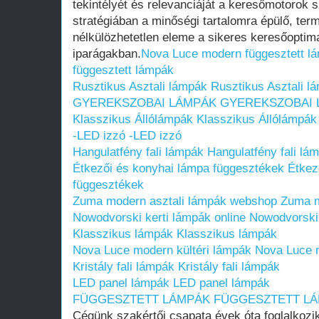
tekintélyét és relevanciáját a keresőmotoro
stratégiában a minőségi tartalomra épülő, ter
nélkülözhetetlen eleme a sikeres keresőoptim
iparágakban.
Nova Luce modern függesztett l
függesztett lámpák
Rusztikus Asztali lámpák
Rusztikus Asztali l
GYEREKSZOBAI LÁMPÁK
GYEREKSZOBAI 
Klasszikus Állólámpák
Klasszikus Állólámpák
-LED izzó
-LED izzó
Hangulatfény fali lámpák
Hangulatfény fali lá
Étkezői és konyhai lámpa függesztékek
Étkez
függesztékek
Zuma modern asztali lámpák webshop
Zuma m
Nowodvorski kerti lámpák online
Nowodvorski 
Klasszikus lámpák
Klasszikus lámpák
Nova Luce modern kültéri lámpák
Nova Luce m
Kristály fali lámpák
Kristály fali lámpák
LED panel lámpák
LED panel lámpák
FÜGGESZTETT LÁMPÁK
FÜGGESZTETT L
Cégünk szakértői csapata évek óta foglalkozik