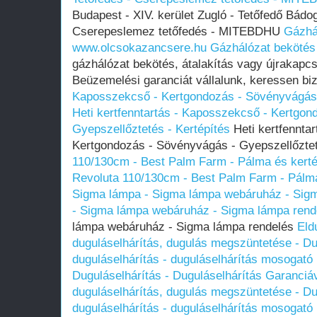
Budapest - XIV. kerület Zugló - Tetőfedő Bádog
Cserepeslemez tetőfedés - MITEBDHU
Gázhá
www.olcsokazancsere.hu
Gázhálózat bekötés
gázhálózat bekötés, átalakítás vagy újrakapc
Beüzemelési garanciát vállalunk, keressen b
Kaposszekcső - Kertgondozás - Sövényvágás -
Heti kertfenntartás - Kaposszekcső - Kertgo
Gyepszellőztetés - Kertépítés
Heti kertfennta
Kertgondozás - Sövényvágás - Gyepszellőztet
110/130cm - Best Palm Farm - Pálma és kert
Revoluta 110/130cm - Best Palm Farm - Pálm
Sigma lámpa - Sigma lámpa webáruház - Sig
- Sigma lámpa webáruház - Sigma lámpa rend
lámpa webáruház - Sigma lámpa rendelés
Eld
duguláselhárítás, dugulás megszüntetése - D
duguláselhárítás - duguláselhárítás mosogató l
Duguláselhárítás - Duguláselhárítás Garanciá
duguláselhárítás, dugulás megszüntetése - D
duguláselhárítás - duguláselhárítás mosogató l