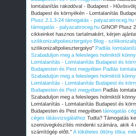
lomtalanítás rakodóval - Budapest - Hűvösvölg
Budapest és környékén - Lomtalanítás Buda
Plusz 2.1.3-24 támogatás - palyazatiroceg.hu
támogatás - palyazatiroceg.hu
GINOP Plusz 2.
cikkeinket hasznos tartalmakért, kérjen ajánla
szilikonizaltpoliesztergolyo
Blog - szilikonizal
szilikonizaltpoliesztergolyo"
Padlás lomtalanítá
Szabaduljon meg a felesleges holmiktól könnye
Lomtalanítás - Lomtalanítás Budapest és körn
Budapesten és Pest megyében
Padlás lomtala
Szabaduljon meg a felesleges holmiktól könnye
Lomtalanítás - Lomtalanítás Budapest és körn
Budapesten és Pest megyében
Padlás lomtalan
Szabaduljon meg a felesleges holmiktól könnye
Lomtalanítás - Lomtalanítás Budapest és körn
Budapesten és Pest megyében
támogatás cég
céges látásvizsgálathoz
Tudta? Támogatás kere
szemüvegkészítés mindenki számára, akik 4 ór
számítógép előtt."
A tökéletes öltöny titka: mé