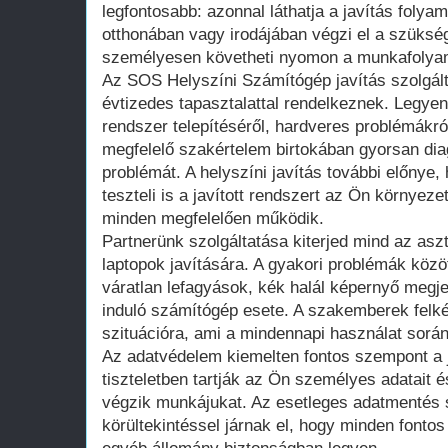
legfontosabb: azonnal láthatja a javítás foly
otthonában vagy irodájában végzi el a szüksé
személyesen követheti nyomon a munkafolya
Az SOS Helyszíni Számítógép javítás szolgál
évtizedes tapasztalattal rendelkeznek. Legyen 
rendszer telepítéséről, hardveres problémákr
megfelelő szakértelem birtokában gyorsan diag
problémát. A helyszíni javítás további előnye
teszteli is a javított rendszert az Ön környeze
minden megfelelően működik.
Partnerünk szolgáltatása kiterjed mind az asz
laptopok javítására. A gyakori problémák közö
váratlan lefagyások, kék halál képernyő meg
induló számítógép esete. A szakemberek felk
szituációra, ami a mindennapi használat során
Az adatvédelem kiemelten fontos szempont a 
tiszteletben tartják az Ön személyes adatait é
végzik munkájukat. Az esetleges adatmentés 
körültekintéssel járnak el, hogy minden font