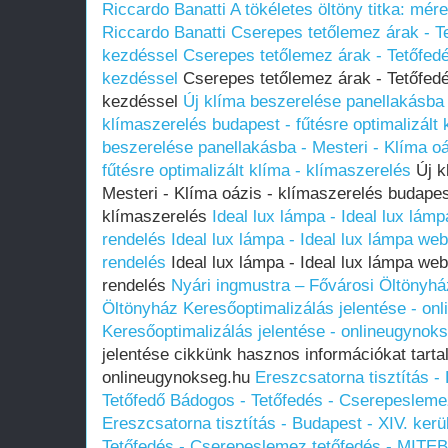
Riccardo Banatti
A tökéletes öltöny titka: mér
Riccardo Banatti
Cserepes tetőlemez árak - T
kezdéssel
Cserepes tetőlemez árak - Tetőfed
kezdéssel
Cserepes tetőlemez árak - Tetőfed
kezdéssel
Új klíma beszerelése panellakásba 
klímaszerelés budapest - fűtésre optimalizált 
beszerelése panellakásba - Mesteri - Klíma oá
fűtésre optimalizált klíma - klímaszerelés
Új k
Mesteri - Klíma oázis - klímaszerelés budapest
klímaszerelés
Ideal lux lámpa - Ideal lux lám
rendelés
Ideal lux lámpa - Ideal lux lámpa we
rendelés
Ideal lux lámpa - Ideal lux lámpa web
rendelés
Nyári ingmustra – Fővárosi Öltönyhá
Öltönyház
Keresőoptimalizálás jelentése - on
Keresőoptimalizálás jelentése - onlineugynok
jelentése cikkünk hasznos információkat tart
onlineugynokseg.hu
Ereszcsatorna tisztítás - 
Tetőfedő Bádogos - Tetőfedés - Cserepeslem
Ereszcsatorna tisztítás - Budapest - XIV. kerü
Tetőfedés - Cserepeslemez tetőfedés - MIT