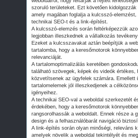
weboldalról, hogy feltárják a rejtett lehetőség
szoruló területeket. Ezt követően kidolgozzák
amely magában foglalja a kulcsszó-elemzést, a
technikai SEO-t és a link-építést.
A kulcsszó-elemzés során feltérképezzük azok
legjobban illeszkednek a vállalkozás tevéken
Ezeket a kulcsszavakat aztán beépítjük a web
tartalomba, hogy a keresőmotorok könnyebben
relevanciáját.
A tartalomoptimalizálás keretében gondoskodu
található szövegek, képek és videók értékes,
közvetítsenek az ügyfelek számára. Emellett ü
tartalomelemek jól illeszkedjenek a célközön
igényeihez.
A technikai SEO-val a weboldal szerkezetét és
érdekében, hogy a keresőmotorok könnyebben
rangsorolhassák a weboldalt. Ennek része a gy
design és a felhasználóbarát navigáció biztosí
A link-építés során olyan minőségi, releváns k
amelyek növelik a weboldal tekintélyét és me