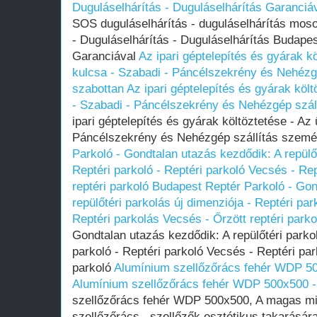
Duguláselhárítás - Duguláselhárítás Garanciá
SOS duguláselhárítás - duguláselhárítás mosog
- Duguláselhárítás - Duguláselhárítás Budapes
Garanciával
Az ipari géptelepítés és gyárak kö
kulcsa - Szabadi - Páncélszekrény és Nehézg
szabottan
Az ipari géptelepítés és gyárak költ
- Szabadi - Páncélszekrény és Nehézgép szál
ipari géptelepítés és gyárak költöztetése - Az 
Páncélszekrény és Nehézgép szállítás szemé
Parkoló - Gondtalan utazás kezdődik: A repülőt
Reptéri parkoló - Reptéri parkoló Vecsés - Re
reptéri parkoló
Budapest Reptér Parkoló - Gon
repülőtéri parkolás új dimenziója - Reptéri par
Reptéri parkolás Vecsés - Őrzött reptéri parko
Gondtalan utazás kezdődik: A repülőtéri parkol
parkoló - Reptéri parkoló Vecsés - Reptéri par
parkoló
Alumínium szellőzőrács fehér WDP 
Alumínium szellőzőrács fehér WDP 500x500
szellőzőrács fehér WDP 500x500, A magas mi
szellőzőrács , szellőzők esztétikus takarásá