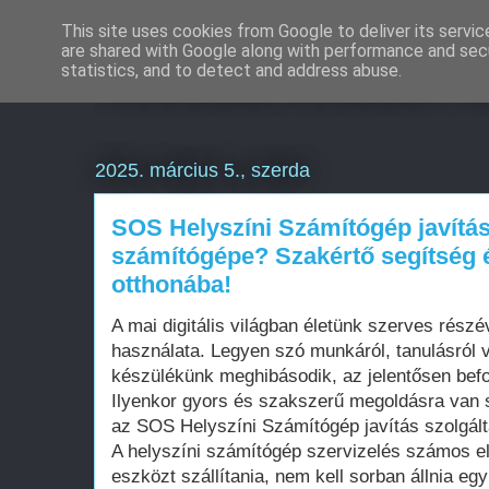
This site uses cookies from Google to deliver its servic
are shared with Google along with performance and secu
Weboldal készítés o
statistics, and to detect and address abuse.
2025. március 5., szerda
SOS Helyszíni Számítógép javítás
számítógépe? Szakértő segítség 
otthonába!
A mai digitális világban életünk szerves rész
használata. Legyen szó munkáról, tanulásról 
készülékünk meghibásodik, az jelentősen befo
Ilyenkor gyors és szakszerű megoldásra van 
az SOS Helyszíni Számítógép javítás szolgálta
A helyszíni számítógép szervizelés számos el
eszközt szállítania, nem kell sorban állnia eg