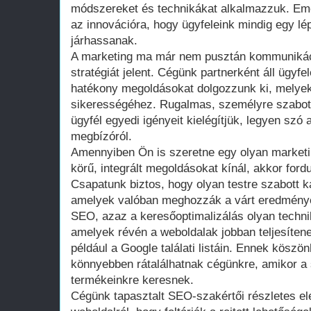
módszereket és technikákat alkalmazzuk. Emel
az innovációra, hogy ügyfeleink mindig egy lép
járhassanak.
A marketing ma már nem pusztán kommunikáció
stratégiát jelent. Cégünk partnerként áll ügyfel
hatékony megoldásokat dolgozzunk ki, melyek
sikerességéhez. Rugalmas, személyre szabott
ügyfél egyedi igényeit kielégítjük, legyen szó 
megbízóról.
Amennyiben Ön is szeretne egy olyan marketing
körű, integrált megoldásokat kínál, akkor for
Csapatunk biztos, hogy olyan testre szabott k
amelyek valóban meghozzák a várt eredménye
SEO, azaz a keresőoptimalizálás olyan techni
amelyek révén a weboldalak jobban teljesíten
például a Google találati listáin. Ennek köszö
könnyebben rátalálhatnak cégünkre, amikor a 
termékeinkre keresnek.
Cégünk tapasztalt SEO-szakértői részletes e