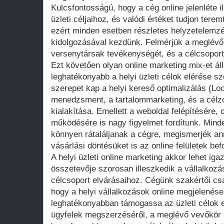
Kulcsfontosságú, hogy a cég online jelenléte i
üzleti céljaihoz, és valódi értéket tudjon ter
ezért minden esetben részletes helyzetelemzé
kidolgozásával kezdünk. Felmérjük a meglévő o
versenytársak tevékenységét, és a célcsoport 
Ezt követően olyan online marketing mix-et ál
leghatékonyabb a helyi üzleti célok elérése s
szerepet kap a helyi kereső optimalizálás (L
menedzsment, a tartalommarketing, és a célz
kialakítása. Emellett a weboldal felépítésére, 
működésére is nagy figyelmet fordítunk. Minde
könnyen rátaláljanak a cégre, megismerjék an
vásárlási döntésüket is az online felületek bef
A helyi üzleti online marketing akkor lehet ig
összetevője szorosan illeszkedik a vállalkozá
célcsoport elvárásaihoz. Cégünk szakértői csa
hogy a helyi vállalkozások online megjelenése 
leghatékonyabban támogassa az üzleti célok e
ügyfelek megszerzéséről, a meglévő vevőkör 