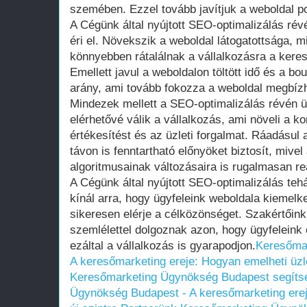
szemében. Ezzel tovább javítjuk a weboldal pozí
A Cégünk által nyújtott SEO-optimalizálás ré
éri el. Növekszik a weboldal látogatottsága, mi
könnyebben rátalálnak a vállalkozásra a kere
Emellett javul a weboldalon töltött idő és a bo
arány, ami tovább fokozza a weboldal megbíz
Mindezek mellett a SEO-optimalizálás révén 
elérhetővé válik a vállalkozás, ami növeli a ko
értékesítést és az üzleti forgalmat. Ráadásu
távon is fenntartható előnyöket biztosít, mive
algoritmusainak változásaira is rugalmasan re
A Cégünk által nyújtott SEO-optimalizálás teh
kínál arra, hogy ügyfeleink weboldala kiemelke
sikeresen elérje a célközönséget. Szakértőink 
szemlélettel dolgoznak azon, hogy ügyfeleink o
ezáltal a vállalkozás is gyarapodjon.
Keresőma
A keresőmarketing ereje: Hogyan emelheti üzle
Keresőmarketing Ügynökség Budapest segíts
Ügynökség Budapest - A keresőmarketing erej