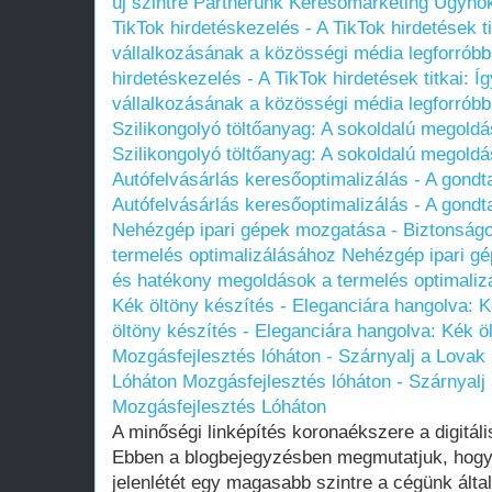
új szintre Partnerünk Keresőmarketing Ügynö
TikTok hirdetéskezelés - A TikTok hirdetések ti
vállalkozásának a közösségi média legforróbb
hirdetéskezelés - A TikTok hirdetések titkai: Í
vállalkozásának a közösségi média legforróbb
Szilikongolyó töltőanyag: A sokoldalú megoldás
Szilikongolyó töltőanyag: A sokoldalú megoldás
Autófelvásárlás keresőoptimalizálás - A gondta
Autófelvásárlás keresőoptimalizálás - A gondta
Nehézgép ipari gépek mozgatása - Biztonság
termelés optimalizálásához
Nehézgép ipari g
és hatékony megoldások a termelés optimaliz
Kék öltöny készítés - Eleganciára hangolva: K
öltöny készítés - Eleganciára hangolva: Kék ö
Mozgásfejlesztés lóháton - Szárnyalj a Lovak
Lóháton
Mozgásfejlesztés lóháton - Szárnyalj
Mozgásfejlesztés Lóháton
A minőségi linképítés koronaékszere a digitáli
Ebben a blogbejegyzésben megmutatjuk, hogy
jelenlétét egy magasabb szintre a cégünk álta