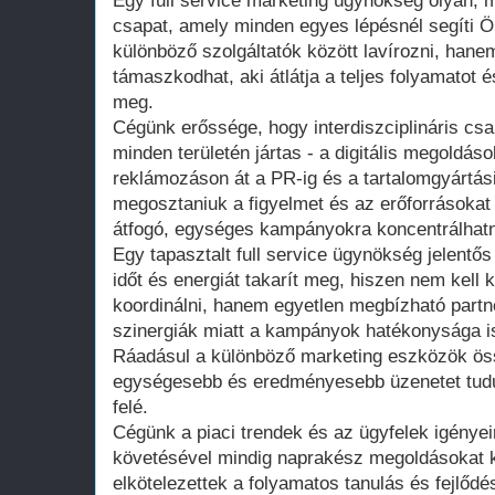
Egy full service marketing ügynökség olyan, 
csapat, amely minden egyes lépésnél segíti Ön
különböző szolgáltatók között lavírozni, hane
támaszkodhat, aki átlátja a teljes folyamatot é
meg.
Cégünk erőssége, hogy interdiszciplináris csa
minden területén jártas - a digitális megoldá
reklámozáson át a PR-ig és a tartalomgyártás
megosztaniuk a figyelmet és az erőforrásokat 
átfogó, egységes kampányokra koncentrálhat
Egy tapasztalt full service ügynökség jelentős
időt és energiát takarít meg, hiszen nem kell 
koordinálni, hanem egyetlen megbízható partne
szinergiák miatt a kampányok hatékonysága is
Ráadásul a különböző marketing eszközök ös
egységesebb és eredményesebb üzenetet tudu
felé.
Cégünk a piaci trendek és az ügyfelek igény
követésével mindig naprakész megoldásokat k
elkötelezettek a folyamatos tanulás és fejlődés