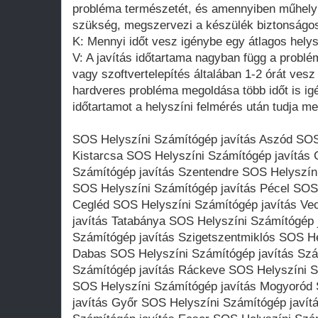
probléma természetét, és amennyiben műhelyb
szükség, megszervezi a készülék biztonságos s
K: Mennyi időt vesz igénybe egy átlagos helys
V: A javítás időtartama nagyban függ a problém
vagy szoftvertelepítés általában 1-2 órát ves
hardveres probléma megoldása több időt is ig
időtartamot a helyszíni felmérés után tudja m
SOS Helyszíni Számítógép javítás Aszód SOS
Kistarcsa SOS Helyszíni Számítógép javítás 
Számítógép javítás Szentendre SOS Helyszín
SOS Helyszíni Számítógép javítás Pécel SOS 
Cegléd SOS Helyszíni Számítógép javítás V
javítás Tatabánya SOS Helyszíni Számítógép 
Számítógép javítás Szigetszentmiklós SOS He
Dabas SOS Helyszíni Számítógép javítás Sz
Számítógép javítás Ráckeve SOS Helyszíni S
SOS Helyszíni Számítógép javítás Mogyoród
javítás Győr SOS Helyszíni Számítógép javít