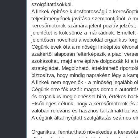
szolgáltatásokkal.
A linkek építése kulcsfontosságú a keresőopt
teljesítményének javítása szempontjából. A me
keresőmotorok számára jelent pozitív jelzést,
jelenlétet is kölcsönöz a márkádnak. Emellett
jelentősen növelheti a weboldal organikus forg
Cégünk évek óta a minőségi linképítés élvon
szakértői alaposan feltérképezik a piaci vers
szokásokat, majd erre építve dolgozzák ki a te
stratégiádat. Megbízható, áttekinthető riportol
biztosítva, hogy mindig naprakész légy a kam
A linkek nem egyenlők - a minőség legalább o
Cégünk erre fókuszál: magas domain-autoritás
és organikus megjelenéssel bíró, értékes back
Elsődleges célunk, hogy a keresőmotorok és 
valóban releváns és hasznos tartalmakhoz v
A cégünk által nyújtott szolgáltatás számos el
Organikus, fenntartható növekedés a keresőta