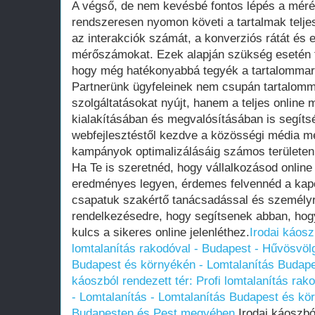
A végső, de nem kevésbé fontos lépés a méré
rendszeresen nyomon követi a tartalmak teljes
az interakciók számát, a konverziós rátát és
mérőszámokat. Ezek alapján szükség esetén f
hogy még hatékonyabbá tegyék a tartalommark
Partnerünk ügyfeleinek nem csupán tartalomm
szolgáltatásokat nyújt, hanem a teljes online 
kialakításában és megvalósításában is segítsé
webfejlesztéstől kezdve a közösségi média me
kampányok optimalizálásáig számos területen 
Ha Te is szeretnéd, hogy vállalkozásod online
eredményes legyen, érdemes felvennéd a kapc
csapatuk szakértő tanácsadással és személyr
rendelkezésedre, hogy segítsenek abban, hog
kulcs a sikeres online jelenléthez.
Irodai káosz
lomtalanítás rakodóval - Budapest - Hűvösvölg
Budapest és környékén - Lomtalanítás Budap
káoszból rendezett tér: Profi lomtalanítás ra
- Lomtalanítás - Lomtalanítás Budapest és kö
Budapesten és Pest megyében
Irodai káoszból