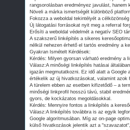
rangsorolásban eredményez javulást, hanem kö
Növeli a márka ismertségét különböző platfo
Fokozza a weboldal tekintélyét a célközönsé
Új látogatási forrásokat nyit meg a referral fo
Erősíti a weboldal védelmét a negatív SEO 
A szakszerű linképítés a sikeres keresőoptimal
nélkül nehezen érhető el tartós eredmény a 
Gyakran Ismételt Kérdések:
Kérdés: Milyen gyorsan várható eredmény a lin
Válasz:A minőségi linképítés hatásai általáb
igazán megmutatkozni. Ez idő alatt a Google a
értékelik az új hivatkozásokat, valamint azok 
A türelem ebben az esetben kifizetődő – a ter
minőségi linkprofil hosszú távú, stabil eredm
gyors, de kockázatos megoldásokkal.
Kérdés: Mennyire fontos a linképítés a keres
Válasz:A linképítés továbbra is az egyik legf
Google algoritmusában. Míg az on-page optima
külső hivatkozások jelentik azt a "szavazatot