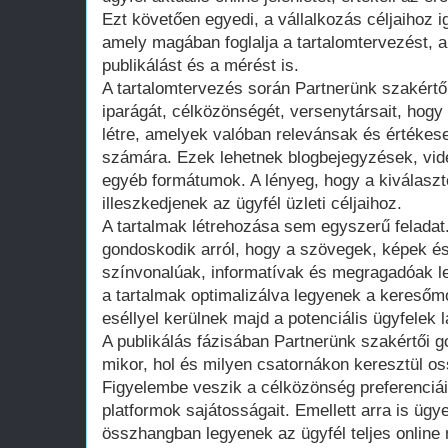
Ezt követően egyedi, a vállalkozás céljaihoz ig
amely magában foglalja a tartalomtervezést, a
publikálást és a mérést is.
A tartalomtervezés során Partnerünk szakértő
iparágát, célközönségét, versenytársait, hogy
létre, amelyek valóban relevánsak és értékese
számára. Ezek lehetnek blogbejegyzések, vide
egyéb formátumok. A lényeg, hogy a kiválaszt
illeszkedjenek az ügyfél üzleti céljaihoz.
A tartalmak létrehozása sem egyszerű feladat
gondoskodik arról, hogy a szövegek, képek 
színvonalúak, informatívak és megragadóak l
a tartalmak optimalizálva legyenek a kereső
eséllyel kerülnek majd a potenciális ügyfelek 
A publikálás fázisában Partnerünk szakértői 
mikor, hol és milyen csatornákon keresztül os
Figyelembe veszik a célközönség preferenciái
platformok sajátosságait. Emellett arra is ügy
összhangban legyenek az ügyfél teljes online