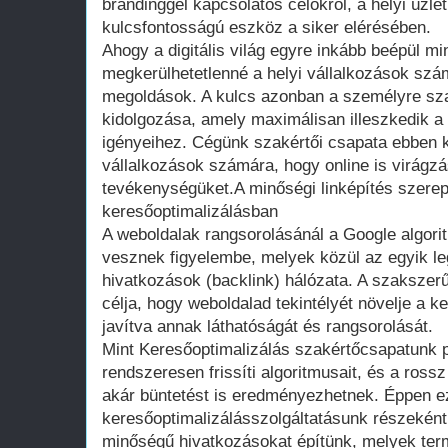
brandinggel kapcsolatos célokról, a helyi üzlet
kulcsfontosságú eszköz a siker elérésében.
Ahogy a digitális világ egyre inkább beépül m
megkerülhetetlenné a helyi vállalkozások szá
megoldások. A kulcs azonban a személyre sza
kidolgozása, amely maximálisan illeszkedik a 
igényeihez. Cégünk szakértői csapata ebben kí
vállalkozások számára, hogy online is virágzás
tevékenységüket.A minőségi linképítés szere
keresőoptimalizálásban
A weboldalak rangsorolásánál a Google algor
vesznek figyelembe, melyek közül az egyik le
hivatkozások (backlink) hálózata. A szakszerű
célja, hogy weboldalad tekintélyét növelje a 
javítva annak láthatóságát és rangsorolását.
Mint Keresőoptimalizálás szakértőcsapatunk 
rendszeresen frissíti algoritmusait, és a ros
akár büntetést is eredményezhetnek. Éppen ez
keresőoptimalizálásszolgáltatásunk részeként
minőségű hivatkozásokat építünk, melyek ter