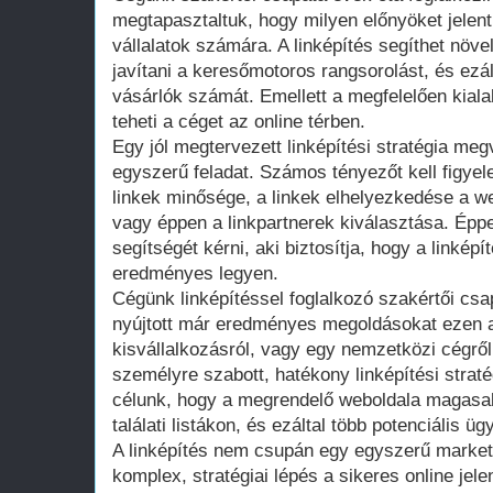
megtapasztaltuk, hogy milyen előnyöket jelen
vállalatok számára. A linképítés segíthet növel
javítani a keresőmotoros rangsorolást, és ezált
vásárlók számát. Emellett a megfelelően kialakí
teheti a céget az online térben.
Egy jól megtervezett linképítési stratégia m
egyszerű feladat. Számos tényezőt kell figyel
linkek minősége, a linkek elhelyezkedése a we
vagy éppen a linkpartnerek kiválasztása. Épp
segítségét kérni, aki biztosítja, hogy a linkép
eredményes legyen.
Cégünk linképítéssel foglalkozó szakértői cs
nyújtott már eredményes megoldásokat ezen a
kisvállalkozásról, vagy egy nemzetközi cégrő
személyre szabott, hatékony linképítési straté
célunk, hogy a megrendelő weboldala magasabb
találati listákon, és ezáltal több potenciális ügy
A linképítés nem csupán egy egyszerű marke
komplex, stratégiai lépés a sikeres online je