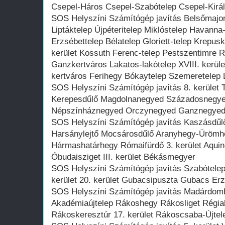
Csepel-Háros Csepel-Szabótelep Csepel-Királ
SOS Helyszíni Számítógép javítás Belsőmajor
Liptáktelep Újpéteritelep Miklóstelep Havanna
Erzsébettelep Bélatelep Gloriett-telep Krepus
kerület Kossuth Ferenc-telep Pestszentimre 
Ganzkertváros Lakatos-lakótelep XVIII. kerül
kertváros Ferihegy Bókaytelep Szemeretelep 
SOS Helyszíni Számítógép javítás 8. kerület 
Kerepesdűlő Magdolnanegyed Századosnegye
Népszínháznegyed Orczynegyed Ganznegyed V
SOS Helyszíni Számítógép javítás Kaszásdű
Harsánylejtő Mocsárosdűlő Aranyhegy-Ürömh
Hármashatárhegy Rómaifürdő 3. kerület Aqui
Óbudaisziget III. kerület Békásmegyer
SOS Helyszíni Számítógép javítás Szabótelep
kerület 20. kerület Gubacsipuszta Gubacs Erz
SOS Helyszíni Számítógép javítás Madárdo
Akadémiaújtelep Rákoshegy Rákosliget Régiak
Rákoskeresztúr 17. kerület Rákoscsaba-Újtel