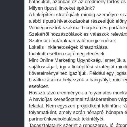
hatásukat, azonban ez az eredmény tartós és 
Milyen típusú linkeket építünk?
A linképítési stratégiánk mindig személyre sz
alábbi típusú hivatkozásokat részesítjük előn
Vendégposztok szakmai blogokon és portálok
Szakértői hozzászólások és válaszok relevá
Szakmai címtárakban való megjelenések
Lokális linklehetőségek kihasználása
Indokolt esetben sajtómegjelenések
Mint Online Marketing Ügynökség, ismerjük a
sajátosságait, így a linképítési stratégiát mind
követelményeihez igazítjuk. Például egy jogá
hivatkozásokra helyezzük a hangsúlyt, mint 
esetében.
Hosszú távú eredmények a folyamatos munka
A havidíjas keresőoptimalizáláskeretében végz
feladat. Nem egyszeri projektként tekintünk r
folyamatként, amely során hónapról hónapra ép
partnerünkweboldalának tekintélyét.
Tapasztalataink szerint a rendszeres, jól átgo