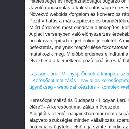
Hitelességet és megbízhatóságot sugárzó onlin
Javuló rangsorolás a kulcsfontosságú keres
Növekvő weboldal-forgalom és konverziós rát
Pozitív hatás a márkaépítésre és brandértékr
Miért érdemes most elindítani a linképítési k
A piaci versenyben való előnyszerzés érdeké
proaktívan építsd céged online jelenlétét. A m
befektetés, melynek megtérülése fokozatosan
mutatkozik meg. Mielőbb érdemes elindítani 
élvezhesd a kiemelkedő pozícionálás és láthat
Látásunk őrei: Mit nyújt Önnek a komplex sze
- Keresőoptimalizálás - havidíjas keresőoptima
ügynökség - weboldal készítés - Komplex We
Keresőoptimalizálás Budapest - Hogyan kerülh
élére? - A keresőoptimalizálás művészete
A digitális jelenlét napjainkban már nem csu
alapvető szükséglet minden vállalkozás számá
potenciális ügyfelek első útja szinte mindig a