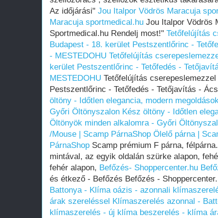
Az időjárási"
Jou Italpor Vödrös Maracuja spo
Maracuja sportmedical.hu
Jou Italpor Vödrös 
Sportmedical.hu Rendelj most!"
Tetőfelújítás
Budapest - 18. kerület Pestszentlőrinc - Tető
- MESTEDOHU
Tetőfelújítás cserepeslemezz
kerület Pestszentlőrinc - Tetőfedés - Tetőjaví
MESTEDOHU
Tetőfelújítás cserepeslemezzel
Pestszentlőrinc - Tetőfedés - Tetőjavítás 
öltöny - Időtlen elegancia, modern megoldáso
Győri Öltönyszalon
Kész öltöny - Időtlen ele
Öltönyök minden alkalomra - Győri Öltönysza
/Mouse | Scamp PárnaShop
Ölelő párna | Sc
PárnaShop
Scamp prémium F párna, félpárna. 
mintával, az egyik oldalán szürke alapon, fehé
fehér alapon,
Befőzés- Shoppercenter.hu
Befő
és étkező - Befőzés Befőzés - Shoppercenter
Battonya - Klíma oázis - azonnali klímaszerelé
árak szereléssel
Klímaszerelés azonnal - Batt
klímaszerelés - új klíma beszerelés - klíma á