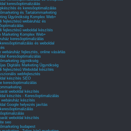
dal keresőoptimalizálás
pkészítés és keresőoptimalizálás
őmarketing és Tartalommarketing
eting Ügyönökség Komplex Web+
i fejlesztésű webáruház és
őoptimalizálás
i fejlesztésű weboldal készítés
e Marketing Komplex Web+
uház keresőoptimalizálás
 keresőoptimalizálás és weboldal
tés
e webáruház fejlesztés, online vásárlás
dal Keresőoptimalizálás
őmarketing ügynökség
íjas Digitális Marketing Ügynökség
i fejlesztésű Weboldal készítés
sszionális webfejlesztés
dal készítés SEO
e keresőoptimalizálás
lommarketing
barát weboldal készítés
dal készítés - Keresőoptimalizálás
 webáruház készítés
dal Google helyezés javítás
 keresőoptimalizálás
őoptimalizálás
barát weboldal készítés
te seo
őmarketing budapest
e marketing - Teljes körű marketing