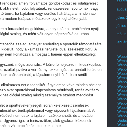
szept
t rendszer, amely folyamatos gondoskodást és odafigyelést
ik aktív életmódot folytatnak, rendszeresen sportolnak, vagy
augus
örténik, ha fájdalom vagy sérülés hátráltatja a mindennapi
július
e a modern terápiás módszerek egyik leghatékonyabb
június
erre a forradalmi megoldásra, amely számos problémára nyújt
lógiai szalag, és miért vált olyan népszerűvé az utóbbi
május
január
öntapadós szalag, amelyet eredetileg a sportolók támogatására
 kiderült, hogy alkalmazási területe jóval szélesebb körű. A
hogy nem korlátozza a mozgást, hanem éppen ellenkezőleg:
Webol
Webol
egyszerű, mégis zseniális. A bőrre felhelyezve mikroszkopikus
Webol
Webol
 ezáltal javítva a vér- és nyirokkeringést az érintett területen.
Webol
dások csökkentését, a fájdalom enyhítését és a sérült
Webol
Webol
n alkalmazza ezt a technikát, figyelembe véve minden páciens
Webol
szó akár sportolással kapcsolatos sérülésről, tartásjavításról
Webol
Webol
 kineziológiai szalag mindig személyre szabott megoldást
Webol
Webol
ület a sporttevékenységek során keletkezett sérülések
Webol
embesülnek térdfájdalommal vagy sípcsonti fájdalommal. A
Webol
yezésével nem csak a fájdalom csökkenthető, de a további
Webol
Buda
tó. Ugyanez igaz a teniszezőkre, akik gyakran küzdenek
Webol
knél a váll-problémák jelentkezhetnek.