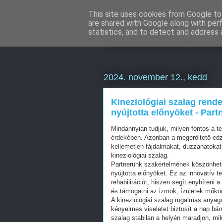
This site uses cookies from Google to 
are shared with Google along with per
Weboldal kés
statistics, and to detect and address 
2024. november 12., kedd
Kineziológiai szalag rende
nyújtotta előnyöket - Part
Mindannyian tudjuk, milyen fontos a 
érdekében. Azonban a megerőltető edz
kellemetlen fájdalmakat, duzzanatokat
kineziológiai szalag.
Partnerünk szakértelmének köszönhető
nyújtotta előnyöket. Ez az innovatív t
rehabilitációt, hiszen segít enyhíteni 
és támogatni az izmok, ízületek műkö
A kineziológiai szalag rugalmas anyag
kényelmes viseletet biztosít a nap bá
szalag stabilan a helyén maradjon, m