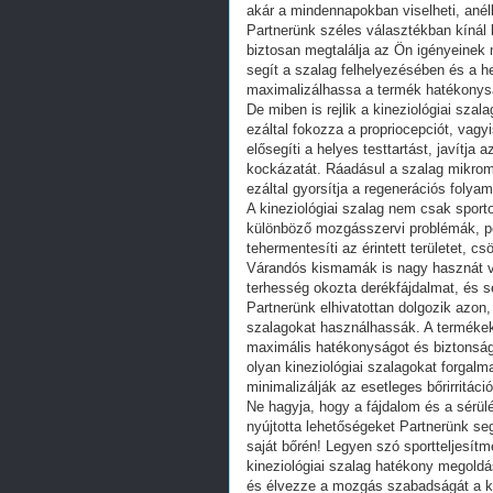
akár a mindennapokban viselheti, ané
Partnerünk széles választékban kínál 
biztosan megtalálja az Ön igényeinek
segít a szalag felhelyezésében és a h
maximalizálhassa a termék hatékonys
De miben is rejlik a kineziológiai sza
ezáltal fokozza a propriocepciót, vagy
elősegíti a helyes testtartást, javítj
kockázatát. Ráadásul a szalag mikroma
ezáltal gyorsítja a regenerációs folyam
A kineziológiai szalag nem csak spor
különböző mozgásszervi problémák, pél
tehermentesíti az érintett területet, c
Várandós kismamák is nagy hasznát veh
terhesség okozta derékfájdalmat, és s
Partnerünk elhivatottan dolgozik azon,
szalagokat használhassák. A termékek
maximális hatékonyságot és biztonság
olyan kineziológiai szalagokat forgalm
minimalizálják az esetleges bőrirritáci
Ne hagyja, hogy a fájdalom és a sérül
nyújtotta lehetőségeket Partnerünk se
saját bőrén! Legyen szó sportteljesít
kineziológiai szalag hatékony megold
és élvezze a mozgás szabadságát a kin