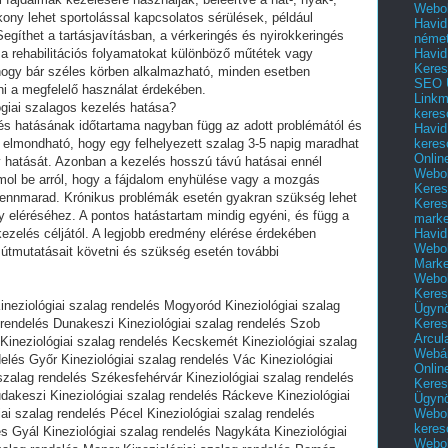
Webol
ékony lehet sportolással kapcsolatos sérülések, például
Havid
gíthet a tartásjavításban, a vérkeringés és nyirokkeringés
néme
Havid
a rehabilitációs folyamatokat különböző műtétek vagy
Keres
hogy bár széles körben alkalmazható, minden esetben
SEO Ü
i a megfelelő használat érdekében.
Linkm
ógiai szalagos kezelés hatása?
keres
lés hatásának időtartama nagyban függ az adott problémától és
Havid
keres
 elmondható, hogy egy felhelyezett szalag 3-5 napig maradhat
Onlin
kony hatását. Azonban a kezelés hosszú távú hatásai ennél
Webol
mol be arról, hogy a fájdalom enyhülése vagy a mozgás
Keres
s fennmarad. Krónikus problémák esetén gyakran szükség lehet
Keres
y eléréséhez. A pontos hatástartam mindig egyéni, és függ a
marke
Havid
 kezelés céljától. A legjobb eredmény elérése érdekében
Webol
tmutatásait követni és szükség esetén további
Marke
Webol
Keres
ineziológiai szalag rendelés Mogyoród Kineziológiai szalag
Ügyn
Keres
 rendelés Dunakeszi Kineziológiai szalag rendelés Szob
Arcul
 Kineziológiai szalag rendelés Kecskemét Kineziológiai szalag
Webár
elés Győr Kineziológiai szalag rendelés Vác Kineziológiai
Onlin
 szalag rendelés Székesfehérvár Kineziológiai szalag rendelés
Keres
udakeszi Kineziológiai szalag rendelés Ráckeve Kineziológiai
Ügyn
Webol
ai szalag rendelés Pécel Kineziológiai szalag rendelés
keres
s Gyál Kineziológiai szalag rendelés Nagykáta Kineziológiai
Webol