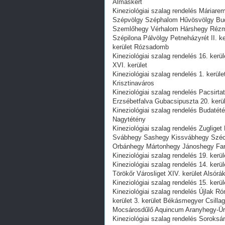
Almáskert
Kineziológiai szalag rendelés Máriare
Szépvölgy Széphalom Hűvösvölgy Buda
Szemlőhegy Vérhalom Hárshegy Rézmál
Szépilona Pálvölgy Petneházyrét II. k
kerület Rózsadomb
Kineziológiai szalag rendelés 16. ker
XVI. kerület
Kineziológiai szalag rendelés 1. kerül
Krisztinaváros
Kineziológiai szalag rendelés Pacsirt
Erzsébetfalva Gubacsipuszta 20. kerül
Kineziológiai szalag rendelés Budatété
Nagytétény
Kineziológiai szalag rendelés Zugliget
Svábhegy Sashegy Kissvábhegy Széch
Orbánhegy Mártonhegy Jánoshegy Fark
Kineziológiai szalag rendelés 19. kerü
Kineziológiai szalag rendelés 14. ke
Törökőr Városliget XIV. kerület Alsór
Kineziológiai szalag rendelés 15. kerü
Kineziológiai szalag rendelés Újlak 
kerület 3. kerület Békásmegyer Csill
Mocsárosdűlő Aquincum Aranyhegy-Ü
Kineziológiai szalag rendelés Soroksár