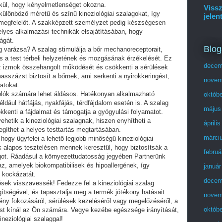
lkül, hogy kényelmetlenséget okozna.
Vissz
különböző méretű és színű kineziológiai szalagokat, így
jelen
 megfelelőt. A szakképzett személyzet pedig készségesen
elyes alkalmazási technikák elsajátításában, hogy
ágát.
Blog
lag varázsa? A szalag stimulálja a bőr mechanoreceptorait,
is a test térbeli helyzetének és mozgásának érzékelését. Ez
decem
a az izmok összehangolt működését és csökkenti a sérülések
sszázst biztosít a bőrnek, ami serkenti a nyirokkeringést,
novem
atokat.
tolók számára lehet áldásos. Hatékonyan alkalmazható
októb
dául hátfájás, nyakfájás, térdfájdalom esetén is. A szalag
május
sökkenti a fájdalmat és támogatja a gyógyulási folyamatot.
etik a kineziológiai szalagnak, hiszen enyhítheti a
áprili
egíthet a helyes testtartás megtartásában.
márci
 hogy ügyfelei a lehető legjobb minőségű kineziológiai
 alapos tesztelésen mennek keresztül, hogy biztosítsák a
februá
ot. Ráadásul a környezettudatosság jegyében Partnerünk
az, amelyek biokompatibilisek és hipoallergének, így
január
ó kockázatát.
decem
ések visszavessék! Fedezze fel a kineziológiai szalag
gítségével, és tapasztalja meg a termék jótékony hatásait
novem
mény fokozásáról, sérülések kezeléséről vagy megelőzéséről, a
októb
ást kínál az Ön számára. Vegye kezébe egészsége irányítását,
eziológiai szalaggal!