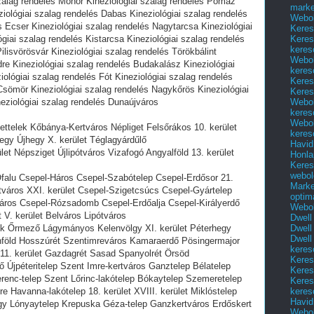
zalag rendelés Monor Kineziológiai szalag rendelés Pomáz
marke
ziológiai szalag rendelés Dabas Kineziológiai szalag rendelés
Webol
s Ecser Kineziológiai szalag rendelés Nagytarcsa Kineziológiai
Keres
Keres
giai szalag rendelés Kistarcsa Kineziológiai szalag rendelés
keres
ilisvörösvár Kineziológiai szalag rendelés Törökbálint
Webol
re Kineziológiai szalag rendelés Budakalász Kineziológiai
keres
ológiai szalag rendelés Fót Kineziológiai szalag rendelés
Keres
Csömör Kineziológiai szalag rendelés Nagykőrös Kineziológiai
Keres
Webol
eziológiai szalag rendelés Dunaújváros
keres
Webol
gettelek Kőbánya-Kertváros Népliget Felsőrákos 10. kerület
keres
egy Újhegy X. kerület Téglagyárdűlő
Havid
ület Népsziget Újlipótváros Vizafogó Angyalföld 13. kerület
Honla
Keres
webol
-Ófalu Csepel-Háros Csepel-Szabótelep Csepel-Erdősor 21.
Marke
rtváros XXI. kerület Csepel-Szigetcsúcs Csepel-Gyártelep
optim
áros Csepel-Rózsadomb Csepel-Erdőalja Csepel-Királyerdő
Webol
t V. kerület Belváros Lipótváros
Dwell
Dwell
rek Őrmező Lágymányos Kelenvölgy XI. kerület Péterhegy
Dwell
föld Hosszúrét Szentimreváros Kamaraerdő Pösingermajor
keres
 11. kerület Gazdagrét Sasad Spanyolrét Örsöd
Keres
ő Újpéteritelep Szent Imre-kertváros Ganztelep Bélatelep
Keres
enc-telep Szent Lőrinc-lakótelep Bókaytelep Szemeretelep
Keres
keres
e Havanna-lakótelep 18. kerület XVIII. kerület Miklóstelep
Havid
hegy Lónyaytelep Krepuska Géza-telep Ganzkertváros Erdőskert
Webol