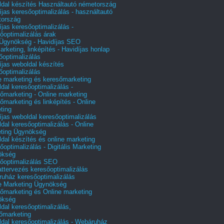
dal készítés Használtautó németország
íjas keresőoptimalizálás - használtautó
tország
íjas keresőoptimalizálás -
őoptimalizálás árak
gynökség - Havidíjas SEO
arketing, linképítés - Havidíjas honlap
őoptimalizálás
íjas weboldal készítés
őoptimalizálás
e marketing és keresőmarketing
dal keresőoptimalizálás -
őmarketing - Online marketing
őmarketing és linképítés - Online
ting
íjas weboldal keresőoptimalizálás
dal keresőoptimalizálás - Online
ting Ügynökség
dal készítés és online marketing
őoptimalizálás - Digitális Marketing
ökség
őoptimalizálás SEO
attervezés keresőoptimalizálás
uház keresőoptimalizálás
e Marketing Ügynökség
őmarketing és Online marketing
ökség
dal keresőoptimalizálás,
őmarketing
dal keresőoptimalizálás - Webáruház