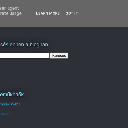
user-agent
erate usage
LEARN MORE
GOT IT
sés ebben a blogban
l
reműködők
mplex Web+
boldal