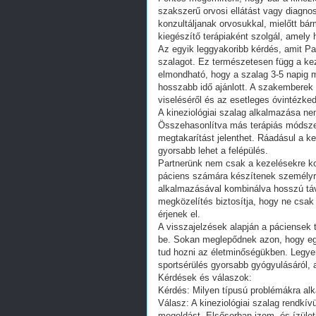
szakszerű orvosi ellátást vagy diagnos
konzultáljanak orvosukkal, mielőtt bár
kiegészítő terápiaként szolgál, amely
Az egyik leggyakoribb kérdés, amit Pa
szalagot. Ez természetesen függ a ke
elmondható, hogy a szalag 3-5 napig 
hosszabb idő ajánlott. A szakemberek
viseléséről és az esetleges óvintézked
A kineziológiai szalag alkalmazása ne
Összehasonlítva más terápiás módszer
megtakarítást jelenthet. Ráadásul a ke
gyorsabb lehet a felépülés.
Partnerünk nem csak a kezelésekre ko
páciens számára készítenek személyre 
alkalmazásával kombinálva hosszú tá
megközelítés biztosítja, hogy ne csak
érjenek el.
A visszajelzések alapján a páciensek 
be. Sokan meglepődnek azon, hogy egy
tud hozni az életminőségükben. Legye
sportsérülés gyorsabb gyógyulásáról, a
Kérdések és válaszok:
Kérdés: Milyen típusú problémákra alk
Válasz: A kineziológiai szalag rendkí
megoldást. Elsősorban izom- és ízületi