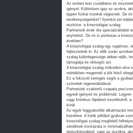
Az emberi test csodálatos és összetet
igényel. Különösen igaz ez azokra, ak
éppen fizikai munkát végeznek. De mi t
tevékenységeinket? Ilyenkor jön képb
eszköze: a kineziológiai szalag.
Partnerünk évek óta specializálódott 
enyhülést. De mi is pontosan a kinezio
években?
A kineziológiai szalag egy rugalmas, 
fejlesztettek ki. Az idők során azonban
szalag különlegessége abban rejlik, 
támogatja és elősegíti azt.
A kineziológiai szalag működési elve 
mértékben megemeli a bőr felső rétegét,
Ez a fokozott keringés segíti a gyulla
szövetek regenerálódását.
Partnerünk szakértői csapata precíze
egyedi igényeit és problémáit. Legyen 
vagy krónikus fájdalom kezeléséről, a
kínál.
Az egyik leggyakoribb alkalmazási ter
kezelése. A futók például gyakran sz
kineziológiai szalag megfelelő felhel
sérülések kockázata is minimalizálha
teniszkönyökkel, vagy az úszókra, aki