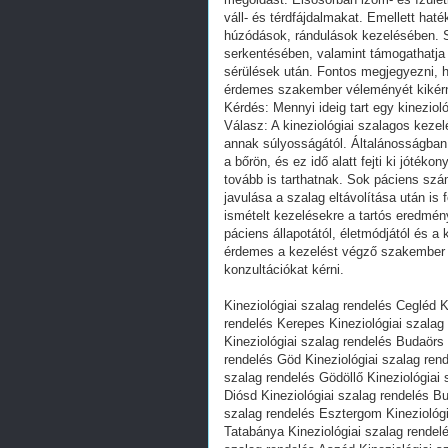
váll- és térdfájdalmakat. Emellett hat
húzódások, rándulások kezelésében. Se
serkentésében, valamint támogathatja 
sérülések után. Fontos megjegyezni, 
érdemes szakember véleményét kikérn
Kérdés: Mennyi ideig tart egy kineziol
Válasz: A kineziológiai szalagos keze
annak súlyosságától. Általánosságban
a bőrön, és ez idő alatt fejti ki jóté
tovább is tarthatnak. Sok páciens szá
javulása a szalag eltávolítása után i
ismételt kezelésekre a tartós eredmén
páciens állapotától, életmódjától és a
érdemes a kezelést végző szakember ú
konzultációkat kérni.
Kineziológiai szalag rendelés Cegléd K
rendelés Kerepes Kineziológiai szalag
Kineziológiai szalag rendelés Budaörs
rendelés Göd Kineziológiai szalag rend
szalag rendelés Gödöllő Kineziológiai
Diósd Kineziológiai szalag rendelés B
szalag rendelés Esztergom Kineziológi
Tatabánya Kineziológiai szalag rendelé