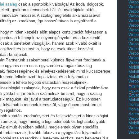
Webol
iai szalag
csak a sportolók kiváltsága! Az irodai dolgozók,
Webol
 mellett, gyakran szenvednek hát- és nyakfájdalmaktól.
Webol
z innovatív módszer. A szalag megfelelő alkalmazásával
Webol
Webol
zültség az izmokban, így hosszú távon is enyhíthető a
Webol
Webol
 hogy minden kezelés előtt alapos konzultációt folytasson a
Webol
 pontosan felmérjék az egyéni igényeket és a kezelendő
Keres
csak a tüneteket vizsgálják, hanem azok kiváltó okait is
Webol
Webol
megközelítés biztosítja, hogy ne csak tüneti kezelést
Webol
ást kínáljanak.
Webol
rán Partnerünk szakemberei különös figyelmet fordítanak a
Webol
zése ugyanis nem csak egyszerűen a ragasztószalag
Mobil
yának, feszességének és elhelyezkedésének mind kulcsszerepe
Mobil
Mobil
 során felhalmozott tapasztalat és a folyamatos
Webol
enseik a lehető legjobb ellátásban részesüljenek.
Egyed
neziológiai szalagnak, hogy nem csak a fizikai problémákra
Egyed
őnyökkel is jár. Sokan számolnak be arról, hogy a szalag
Egyed
ik magukat, és javul a testtudatosságuk. Ez különösen
Mobil
Honla
ciós folyamaton mennek keresztül, vagy éppen most térnek
Honla
enységükhöz.
Szemé
jabb kutatási eredményeket és fejlesztéseket a kineziológiai
Webol
i számukra, hogy mindig a legmodernebb és leghatékonyabb
Mobil
Az elmúlt években például megjelentek olyan speciális
Webol
Webol
t tartalmaznak, tovább fokozva a gyógyulási folyamatot.
ológiai szalag rendkívül hatékony eszköz, nem helyettesíti a