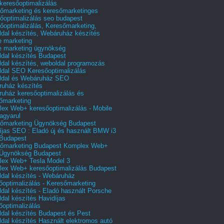
 keresőoptimalizálás
őmarketing és keresőmarketinges
őoptimalizálás seo budapest
őoptimalizálás, Keresőmarketing,
dal készítés, Webáruház készítés
e marketing
e marketing ügynökség
dal készítés Budapest
dal készítés, weboldal programozás
dal SEO Keresőoptimalizálás
ldal és Webáruház SEO
uház készítés
uház keresőoptimalizálás és
őmarketing
ex Web+ keresőoptimalizálás - Mobile
agyarul
őmarketing Ügynökség Budapest
íjas SEO : Eladó új és használt BMW i3
Budapest
őmarketing Budapest Komplex Web+
Ügynökség Budapest
ex Web+ Tesla Model 3
ex Web+ keresőoptimalizálás Budapest
dal készítés - Webáruház
őoptimalizálás - Keresőmarketing
dal készítés - Eladó használt Porsche
dal készítés Havidíjas
őoptimalizálás
dal készítés Budapest és Pest
dal készítés Használt elektromos autó