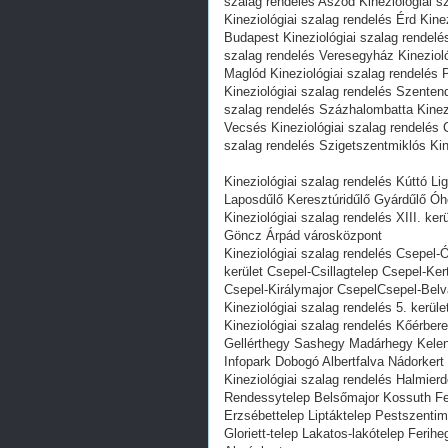
szalag rendelés Aszód Kineziológiai s
Kineziológiai szalag rendelés Érd Kine
Budapest Kineziológiai szalag rendelé
szalag rendelés Veresegyház Kinezioló
Maglód Kineziológiai szalag rendelés P
Kineziológiai szalag rendelés Szentend
szalag rendelés Százhalombatta Kinezi
Vecsés Kineziológiai szalag rendelés 
szalag rendelés Szigetszentmiklós Kin
Kineziológiai szalag rendelés Kúttó Li
Laposdűlő Keresztúridűlő Gyárdűlő Óh
Kineziológiai szalag rendelés XIII. ker
Göncz Árpád városközpont
Kineziológiai szalag rendelés Csepel
kerület Csepel-Csillagtelep Csepel-Ke
Csepel-Királymajor CsepelCsepel-Belv
Kineziológiai szalag rendelés 5. kerüle
Kineziológiai szalag rendelés Kőérbe
Gellérthegy Sashegy Madárhegy Kelen
Infopark Dobogó Albertfalva Nádorkert
Kineziológiai szalag rendelés Halmierd
Rendessytelep Belsőmajor Kossuth Fer
Erzsébettelep Liptáktelep Pestszentimr
Gloriett-telep Lakatos-lakótelep Feri