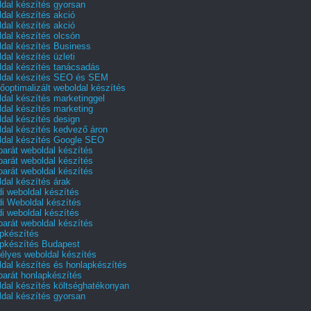
dal készítés gyorsan
dal készítés akció
dal készítés akció
dal készítés olcsón
dal készítés Business
dal készítés üzleti
dal készítés tanácsadás
dal készítés SEO és SEM
őoptimalizált weboldal készítés
dal készítés marketinggel
dal készítés marketing
dal készítés design
dal készítés kedvező áron
dal készítés Google SEO
barát weboldal készítés
barát weboldal készítés
barát weboldal készítés
dal készítés árak
i weboldal készítés
i Weboldal készítés
i weboldal készítés
barát weboldal készítés
pkészítés
pkészítés Budapest
lyes weboldal készítés
dal készítés és honlapkészítés
barát honlapkészítés
dal készítés költséghatékonyan
dal készítés gyorsan