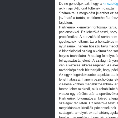
De ne gondoljuk azt, hogy a
kineziológ
akik napi 8-10 órát töltenek íróasztal
Számukra is megoldást jelenthet ez a
javítható a tartás, csökkenthető a fes
fájdalom.
Partnerünk kiemelten fontosnak tartja,
páciensekkel. Ez lehetővé teszi, hogy
problémákat. A konzultáció során nem 
igyekeznek feltárni. Ez a holisztikus 
nyújtsanak, hanem hosszú távú megold
A kineziológiai szalag alkalmazása so
helyes technikára. A szalag felhelye
felragasztását jelenti. A szalag irán
van a kezelés sikerességében. Az évek
továbbképzések biztosítják, hogy páci
Az egyik legérdekesebb aspektusa a ki
lehet hatással, hanem pszichológiai el
viselése közben magabiztosabbnak érz
fontos lehet azoknál, akik rehabilitá
vissza egy sérülés után a sporttevék
Partnerünk folyamatosan követi a legú
szalagok területén. Ez lehetővé tesz
megoldásokat kínálják pácienseiknek. 
szalagok, amelyek extra hatóanyagoka
Fontos megemlíteni, hogy bár a kinezi