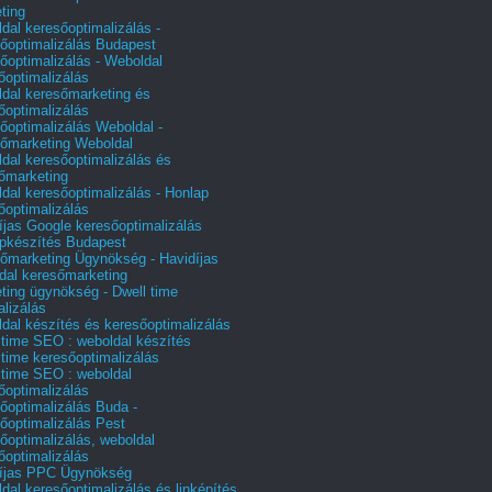
ting
dal keresőoptimalizálás -
őoptimalizálás Budapest
őoptimalizálás - Weboldal
őoptimalizálás
dal keresőmarketing és
őoptimalizálás
őoptimalizálás Weboldal -
őmarketing Weboldal
dal keresőoptimalizálás és
őmarketing
dal keresőoptimalizálás - Honlap
őoptimalizálás
íjas Google keresőoptimalizálás
pkészítés Budapest
őmarketing Ügynökség - Havidíjas
dal keresőmarketing
ting ügynökség - Dwell time
alizálás
dal készítés és keresőoptimalizálás
 time SEO : weboldal készítés
 time keresőoptimalizálás
 time SEO : weboldal
őoptimalizálás
őoptimalizálás Buda -
őoptimalizálás Pest
őoptimalizálás, weboldal
őoptimalizálás
íjas PPC Ügynökség
dal keresőoptimalizálás és linképítés