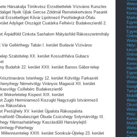
Webol
mete Hársakalja Törökvész Erzsébettelek Víziváros Kurucles
Honla
liget Nyék Újlak Gercse Zöldmál Remetekertváros Pasarét
Keres
Mark
 Erzsébetliget Kővár Lipótmező Pesthidegkút-Ófalu
Egyed
erület Adyliget Országút Csatárka Felhévíz Budakeszierdő 2.
keres
Egyed
ület Árpádföld Cinkota Sashalom Mátyásföld Rákosszentmihály
Onlin
Webár
Helyi
et Vár Gellérthegy Tabán I. kerület Budavár Víziváros
készí
Onlin
atelep Szabótelep XX. kerület Kossuthfalva Gubacs
Webol
et
Keres
ny Budafok 22. kerület XXII. kerület Baross Gábor-telep
Havid
Egyed
Profe
 Krisztinaváros Istenhegy 12. kerület Kútvölgy Farkasrét
Webol
enyihegy Németvölgy Virányos Magasút XII. kerület
Googl
asvölgy Csillebérc Budakeszierdő
Tarta
let Wekerletelep Kispest XIX. kerület
Mobil
Webol
rület Zugló Herminamező Kiszugló Nagyzugló Istvánmező
Olcsó
ákos Rákosfalva
Webol
let Pestújhely XV. kerület Újpalota Rákospalota
Helyi
Rómaifürdő Óbudaisziget Óbuda Csúcshegy Solymárvölgy III.
Keres
aghegy Hármashatárhegy Kaszásdűlő Harsánylejtő
Mobil
Websi
römhegy-Péterhegy
Keres
 Millenniumtelep XXIII. kerület Soroksár-Újtelep 23. kerület
Onlin