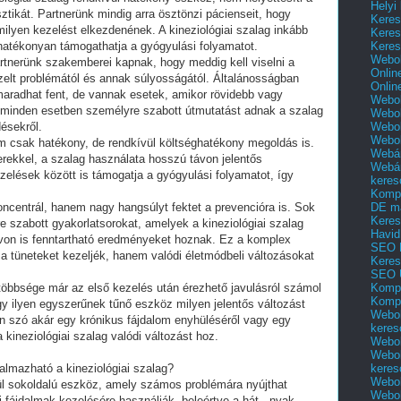
Helyi
ztikát. Partnerünk mindig arra ösztönzi pácienseit, hogy
Keres
milyen kezelést elkezdenének. A kineziológiai szalag inkább
Keres
Keres
 hatékonyan támogathatja a gyógyulási folyamatot.
Webol
rtnerünk szakemberei kapnak, hogy meddig kell viselni a
Onlin
zelt problémától és annak súlyosságától. Általánosságban
Onlin
maradhat fent, de vannak esetek, amikor rövidebb vagy
Webol
 minden esetben személyre szabott útmutatást adnak a szalag
Webol
Webol
ésekről.
Webo
m csak hatékony, de rendkívül költséghatékony megoldás is.
Webár
ekkel, a szalag használata hosszú távon jelentős
Webár
zelések között is támogatja a gyógyulási folyamatot, így
keres
Kompl
DE m
ncentrál, hanem nagy hangsúlyt fektet a prevencióra is. Sok
Keres
szabott gyakorlatsorokat, amelyek a kineziológiai szalag
Havid
von is fenntartható eredményeket hoznak. Ez a komplex
SEO 
 a tüneteket kezeljék, hanem valódi életmódbeli változásokat
Keres
SEO 
Kompl
többsége már az első kezelés után érezhető javulásról számol
Kompl
 ilyen egyszerűnek tűnő eszköz milyen jelentős változást
Webol
n szó akár egy krónikus fájdalom enyhüléséről vagy egy
keres
 kineziológiai szalag valódi változást hoz.
Webol
Webol
keres
almazható a kineziológiai szalag?
Webol
vül sokoldalú eszköz, amely számos problémára nyújthat
Webol
 fájdalmak kezelésére használják, beleértve a hát-, nyak-,